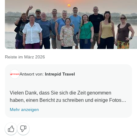
Reiste im März 2026
Antwort von:
Intrepid Travel
Vielen Dank, dass Sie sich die Zeit genommen
haben, einen Bericht zu schreiben und einige Fotos
zu teilen, Lisa! Es klingt so, als ob Maddy die Gruppe
Mehr anzeigen
hervorragend geführt hat und ein fantastisches
Erlebnis hatte. Wir hoffen, dass wir in Zukunft weitere