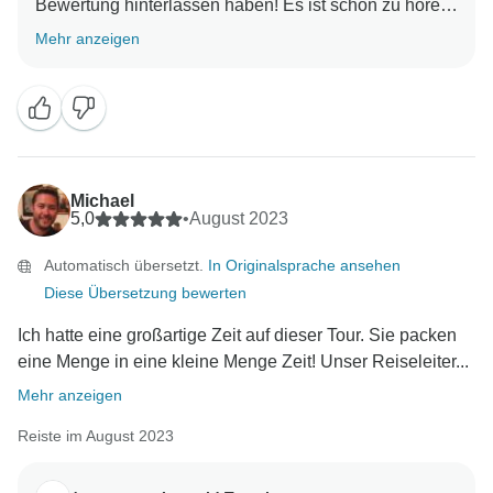
Bewertung hinterlassen haben! Es ist schön zu hören,
dass Sie während Ihrer Reise mit uns so viel gelacht
Mehr anzeigen
haben und so viele Erinnerungen sammeln konnten.
Wir hoffen, dass wir Sie in Zukunft bei einem weiteren
Michael
5,0
•
August 2023
Automatisch übersetzt.
In Originalsprache ansehen
Diese Übersetzung bewerten
Ich hatte eine großartige Zeit auf dieser Tour. Sie packen
eine Menge in eine kleine Menge Zeit! Unser Reiseleiter...
Mehr anzeigen
Reiste im August 2023