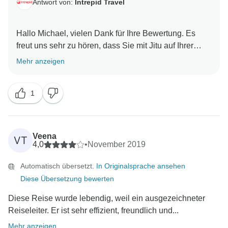
Antwort von:
Intrepid Travel
Hallo Michael, vielen Dank für Ihre Bewertung. Es
freut uns sehr zu hören, dass Sie mit Jitu auf Ihrer
Reise von Delhi nach Kathmandu viel Spaß hatten!
Mehr anzeigen
Wir hoffen, dass Sie uns in der Zukunft auf einer
weiteren Reise begleiten werden.
1
Veena
VT
4,0
•
November 2019
Automatisch übersetzt.
In Originalsprache ansehen
Diese Übersetzung bewerten
Diese Reise wurde lebendig, weil ein ausgezeichneter
Reiseleiter. Er ist sehr effizient, freundlich und...
Mehr anzeigen