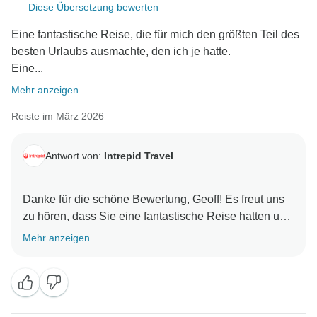
Diese Übersetzung bewerten
Eine fantastische Reise, die für mich den größten Teil des
besten Urlaubs ausmachte, den ich je hatte.
Eine...
Mehr anzeigen
Reiste im März 2026
Antwort von:
Intrepid Travel
Danke für die schöne Bewertung, Geoff! Es freut uns
zu hören, dass Sie eine fantastische Reise hatten und
dass Ihr Reiseleiter Sie mit Wissen, Leidenschaft und
Mehr anzeigen
Begeisterung geführt hat. Wir hoffen, dass Sie uns