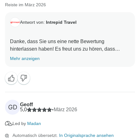
Reiste im März 2026
Antwort von:
Intrepid Travel
Danke, dass Sie uns eine nette Bewertung
hinterlassen haben! Es freut uns zu hören, dass
Maddy Ihre Reise interessant, lustig und aufregend
Mehr anzeigen
gestaltet hat. Wir sind stolz auf unsere Reiseleiter vor
Ort und auf das Wissen, die Leidenschaft und die
Sorgfalt, die sie mitbringen. Nochmals vielen Dank
und wir hoffen, dass wir bald wieder mit Ihnen reisen
Geoff
GD
5,0
•
März 2026
Led by
Madan
Automatisch übersetzt.
In Originalsprache ansehen