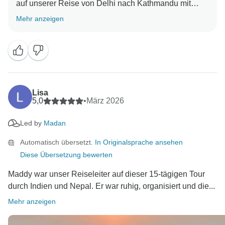
auf unserer Reise von Delhi nach Kathmandu mit
Maddy hatten, Barry. Maddy ist eine großartige
Mehr anzeigen
Reiseleiterin und es ist toll zu lesen, welchen Einfluss
sie auf Ihre Erfahrung hatte. Wir hoffen, dass wir in
Lisa
5,0
•
März 2026
Led by
Madan
Automatisch übersetzt.
In Originalsprache ansehen
Diese Übersetzung bewerten
Maddy war unser Reiseleiter auf dieser 15-tägigen Tour
durch Indien und Nepal. Er war ruhig, organisiert und die...
Mehr anzeigen