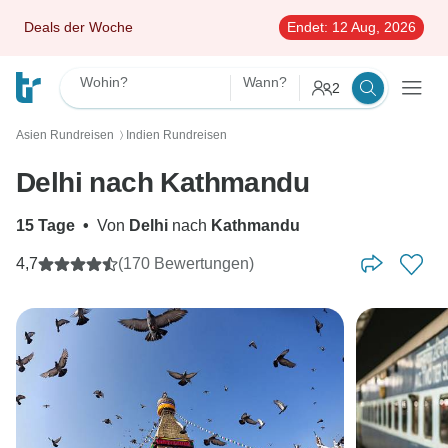
Deals der Woche
Endet:
12 Aug, 2026
Wohin?
Wann?
2
Asien Rundreisen
Indien Rundreisen
〉
Delhi nach Kathmandu
15 Tage
•
Von
Delhi
nach
Kathmandu
4,7
(170 Bewertungen)