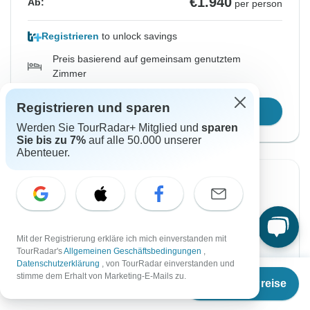
€1.940
Ab:
per person
Registrieren
to unlock savings
Preis basierend auf gemeinsam genutztem
Zimmer
Registrieren und sparen
Reisetermin wählen
Werden Sie TourRadar+ Mitglied und
sparen
Sie bis zu 7%
auf alle 50.000 unserer
Abenteuer.
Sofortige Bestätigung
Von Freitag
Bis Freitag
2 Okt, 2026
16 Okt, 2026
Mit der Registrierung erkläre ich mich einverstanden mit
TourRadar's
Allgemeinen Geschäftsbedingungen
,
Englisch
Datenschutzerklärung
, von TourRadar einverstanden und
Ab
€1.620
stimme dem Erhalt von Marketing-E-Mails zu.
Sehr beliebt
Termine & Preise
€
1.296
per person
Garantierte Durchführung