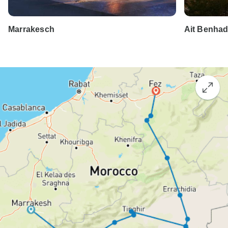
Marrakesch
Ait Benha