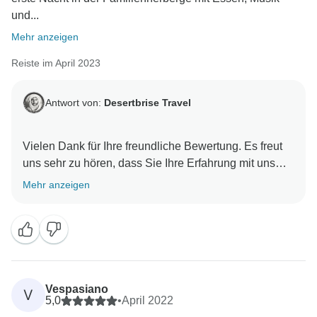
und...
Mehr anzeigen
Reiste im April 2023
Antwort von:
Desertbrise Travel
Vielen Dank für Ihre freundliche Bewertung. Es freut
uns sehr zu hören, dass Sie Ihre Erfahrung mit uns
genossen haben. Es war uns eine Freude, Ihre Reise
Mehr anzeigen
zu organisieren, und wir hoffen, Sie in Zukunft wieder
in Marokko begrüßen zu dürfen.
Vespasiano
V
5,0
•
April 2022