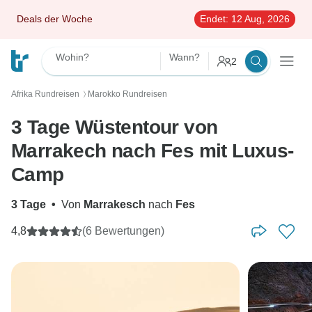
Deals der Woche
Endet:
12 Aug, 2026
Wohin?
Wann?
2
Afrika Rundreisen
Marokko Rundreisen
〉
3 Tage Wüstentour von
Marrakech nach Fes mit Luxus-
Camp
3 Tage
•
Von
Marrakesch
nach
Fes
4,8
(6 Bewertungen)