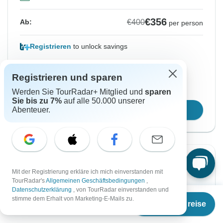
€356
€400
Ab:
per person
Registrieren
to unlock savings
Preis basierend auf privatem Doppelzimmer
Registrieren und sparen
Platz für 48 Std reservieren
Werden Sie TourRadar+ Mitglied und
sparen
Sie bis zu 7%
auf alle 50.000 unserer
Abenteuer.
Reisetermin wählen
Sofortige Bestätigung
-11%
Mit der Registrierung erkläre ich mich einverstanden mit
Von Mittwoch
Bis Freitag
TourRadar's
Allgemeinen Geschäftsbedingungen
,
19 Aug, 2026
21 Aug, 2026
Datenschutzerklärung
, von TourRadar einverstanden und
Ab
€400
stimme dem Erhalt von Marketing-E-Mails zu.
Termine & Preise
€
356
per person
Englisch
+3 mehr