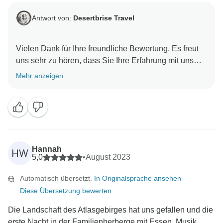
Antwort von:
Desertbrise Travel
Vielen Dank für Ihre freundliche Bewertung. Es freut
uns sehr zu hören, dass Sie Ihre Erfahrung mit uns
genossen haben. Es war uns eine Freude, Ihre Reise
Mehr anzeigen
zu organisieren, und wir hoffen, Sie in Zukunft wieder
in Marokko begrüßen zu dürfen.
Hannah
HW
5,0
•
August 2023
Automatisch übersetzt.
In Originalsprache ansehen
Diese Übersetzung bewerten
Die Landschaft des Atlasgebirges hat uns gefallen und die
erste Nacht in der Familienherberge mit Essen, Musik