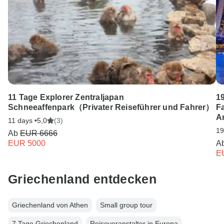
11 Tage Explorer Zentraljapan
1
Schneeaffenpark（Privater Reiseführer und Fahrer）
Fa
A
11 days •
5,0
(3)
19
Ab
EUR 6666
EUR 5000
A
E
Griechenland entdecken
Griechenland von Athen
Small group tour
7 Tage Griechenland
Reiseveranstalter in Europa