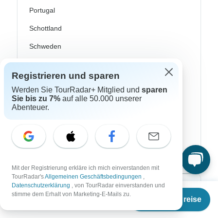
Portugal
Schottland
Schweden
Skandinavien
Registrieren und sparen
Spanien
Werden Sie TourRadar+ Mitglied und
sparen
Sie bis zu 7%
auf alle 50.000 unserer
Türkei
Abenteuer.
Costa Rica
Kanada
USA
Mit der Registrierung erkläre ich mich einverstanden mit
TourRadar's
Allgemeinen Geschäftsbedingungen
,
Datenschutzerklärung
, von TourRadar einverstanden und
Top Reiseveranstalter
Ab
stimme dem Erhalt von Marketing-E-Mails zu.
Termine & Preise
€
1.450
per person
ASI Reisen