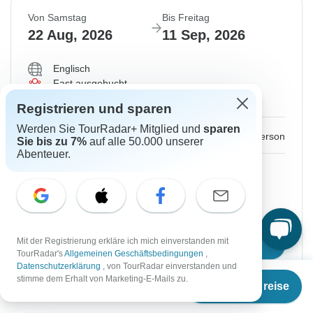
Von Samstag
Bis Freitag
22 Aug, 2026
11 Sep, 2026
Englisch
Fast ausgebucht
Abfahrt auf Anfrage
Registrieren und sparen
Werden Sie TourRadar+ Mitglied und
sparen
€2.739
Ab:
per person
Sie bis zu 7%
auf alle 50.000 unserer
Abenteuer.
Registrieren
to unlock savings
Preis basierend auf gemeinsam genutztem
Zimmer
Mit der Registrierung erkläre ich mich einverstanden mit
Reisetermin wählen
TourRadar's
Allgemeinen Geschäftsbedingungen
,
Datenschutzerklärung
, von TourRadar einverstanden und
Ab
€2.449
stimme dem Erhalt von Marketing-E-Mails zu.
Termine & Preise
€
1.959
per person