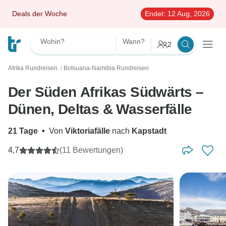
Deals der Woche
Endet:
12 Aug, 2026
Wohin?
Wann?
2
Afrika Rundreisen
Botsuana-Namibia Rundreisen
〉
Der Süden Afrikas Südwärts –
Dünen, Deltas & Wasserfälle
21 Tage
•
Von
Viktoriafälle
nach
Kapstadt
4,7
(11 Bewertungen)