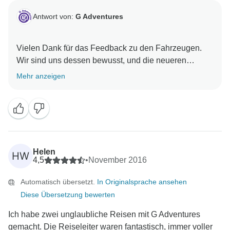
Antwort von:
G Adventures
Vielen Dank für das Feedback zu den Fahrzeugen.
Wir sind uns dessen bewusst, und die neueren
Versionen haben, dass in der Bequemlichkeit:) Schön,
Mehr anzeigen
dass Sie die Gelegenheit hatten, Afrika mit Ihnen zu
Helen
HW
4,5
•
November 2016
Automatisch übersetzt.
In Originalsprache ansehen
Diese Übersetzung bewerten
Ich habe zwei unglaubliche Reisen mit G Adventures
gemacht. Die Reiseleiter waren fantastisch, immer voller