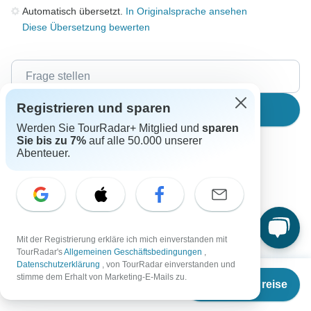
Automatisch übersetzt.
In Originalsprache ansehen
Diese Übersetzung bewerten
Registrieren und sparen
Suche
Werden Sie TourRadar+ Mitglied und
sparen
Sie bis zu 7%
auf alle 50.000 unserer
Abenteuer.
Der Inhalt unseres FAQ-Bereichs kann sich ändern.
Alle Fragen
Accommodation
Mit der Registrierung erkläre ich mich einverstanden mit
TourRadar's
Allgemeinen Geschäftsbedingungen
,
Alison
Datenschutzerklärung
, von TourRadar einverstanden und
A
Ab
€1.350
Gefragt am 1. April 2017
stimme dem Erhalt von Marketing-E-Mails zu.
Termine & Preise
€
1.215
per person
Können Sie bitte weitere Informationen zu dieser Art von