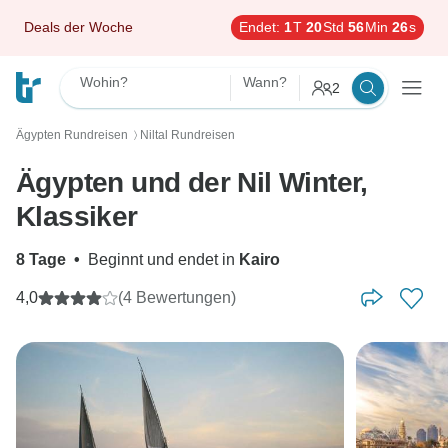
Deals der Woche
Endet:
1
T
20
Std
56
Min
25
s
Wohin?
Wann?
2
Ägypten Rundreisen
Niltal Rundreisen
〉
Ägypten und der Nil Winter,
Klassiker
8 Tage
•
Beginnt und endet in
Kairo
4,0
(4 Bewertungen)