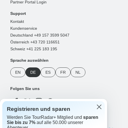
Partner Portal Login
Support
Kontakt
Kundenservice
Deutschland +49 157 3599 5047
Österreich +43 720 116651
Schweiz +41 225 183 195
Sprache auswählen
EN
DE
ES
FR
NL
Folgen Sie uns
Registrieren und sparen
Werden Sie TourRadar+ Mitglied und
sparen
Zahlungsmethoden
Sie bis zu 7%
auf alle 50.000 unserer
Abenteuer.