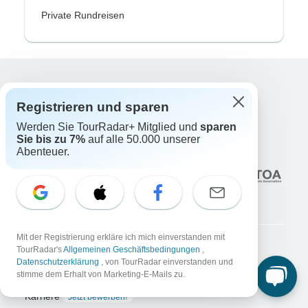
Private Rundreisen
Excellent
Registrieren und sparen
10.000+
Bewertungen auf
Werden Sie TourRadar+ Mitglied und
sparen
Sie bis zu 7%
auf alle 50.000 unserer
Assoziiert mit
Abenteuer.
Mit der Registrierung erkläre ich mich einverstanden mit
TourRadar's
Allgemeinen Geschäftsbedingungen
,
Unternehmen
Datenschutzerklärung
, von TourRadar einverstanden und
stimme dem Erhalt von Marketing-E-Mails zu.
Über uns
Karriere
Jetzt bewerben!