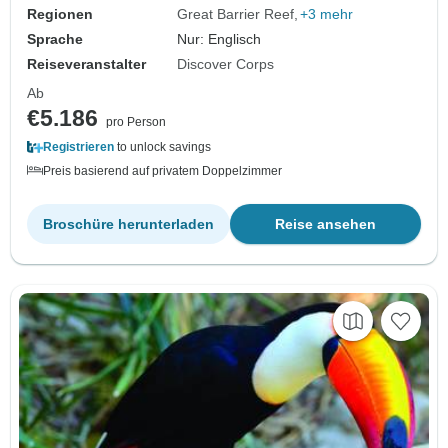
Regionen
Great Barrier Reef
+3 mehr
Sprache
Nur: Englisch
Reiseveranstalter
Discover Corps
Ab
€5.186
pro Person
Registrieren
to unlock savings
Preis basierend auf privatem Doppelzimmer
Broschüre herunterladen
Reise ansehen