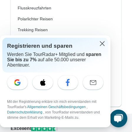
Flusskreuzfahrten
Polarlichter Reisen
Trekking Reisen
Kulturreisen
Registrieren und sparen
Busreisen
Werden Sie TourRadar+ Mitglied und
sparen
Sie bis zu 7%
auf alle 50.000 unserer
Zugreisen
Abenteuer.
Badereisen
Familienreisen
Private Rundreisen
Mit der Registrierung erkläre ich mich einverstanden mit
TourRadar's
Allgemeinen Geschäftsbedingungen
,
Datenschutzerklärung
, von TourRadar einverstanden und
stimme dem Erhalt von Marketing-E-Mails zu.
Excellent