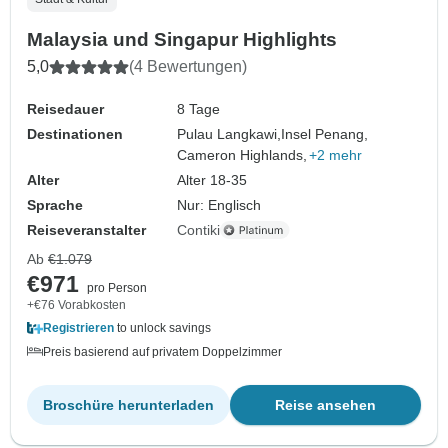
Malaysia und Singapur Highlights
5,0
(4 Bewertungen)
Reisedauer
8 Tage
Destinationen
Pulau Langkawi,
Insel Penang,
Cameron Highlands,
+2 mehr
Alter
Alter 18-35
Sprache
Nur: Englisch
Reiseveranstalter
Contiki
Ab
€1.079
€971
pro Person
+€76 Vorabkosten
Registrieren
to unlock savings
Preis basierend auf privatem Doppelzimmer
Broschüre herunterladen
Reise ansehen