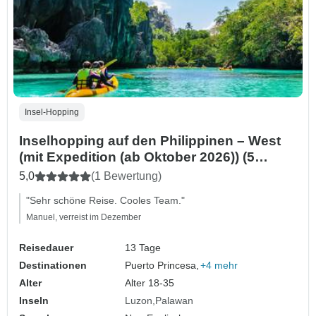
Insel-Hopping
Inselhopping auf den Philippinen – West
(mit Expedition (ab Oktober 2026)) (5
Reiseziele)
5,0
(1 Bewertung)
"Sehr schöne Reise. Cooles Team."
Manuel, verreist im Dezember
Reisedauer
13 Tage
Destinationen
Puerto Princesa,
+4 mehr
Alter
Alter 18-35
Inseln
Luzon
Palawan