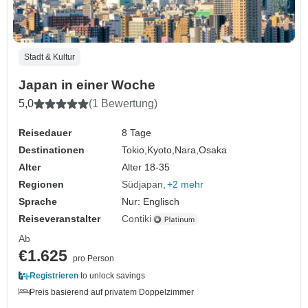
Stadt & Kultur
Japan in einer Woche
5,0
(1 Bewertung)
Reisedauer
8 Tage
Destinationen
Tokio,
Kyoto,
Nara,
Osaka
Alter
Alter 18-35
Regionen
Südjapan
+2 mehr
Sprache
Nur: Englisch
Reiseveranstalter
Contiki
Ab
€1.625
pro Person
Registrieren
to unlock savings
Preis basierend auf privatem Doppelzimmer