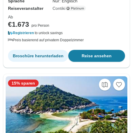
Sprache
Nur: Englisch
Reiseveranstalter
Contiki
Ab
€1.673
pro Person
Registrieren
to unlock savings
Preis basierend auf privatem Doppelzimmer
Broschüre herunterladen
Reise ansehen
15% sparen