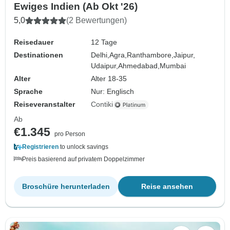
Ewiges Indien (Ab Okt '26)
5,0
(2 Bewertungen)
Reisedauer
12 Tage
Destinationen
Delhi,
Agra,
Ranthambore,
Jaipur,
Udaipur,
Ahmedabad,
Mumbai
Alter
Alter 18-35
Sprache
Nur: Englisch
Reiseveranstalter
Contiki
Ab
€1.345
pro Person
Registrieren
to unlock savings
Preis basierend auf privatem Doppelzimmer
Broschüre herunterladen
Reise ansehen