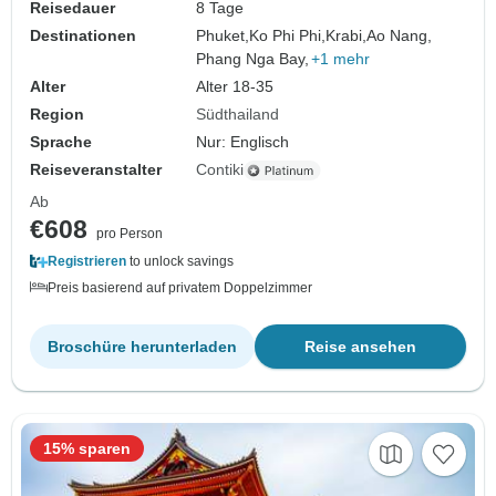
Reisedauer
8 Tage
Destinationen
Phuket,
Ko Phi Phi,
Krabi,
Ao Nang,
Phang Nga Bay,
+1 mehr
Alter
Alter 18-35
Region
Südthailand
Sprache
Nur: Englisch
Reiseveranstalter
Contiki
Ab
€608
pro Person
Registrieren
to unlock savings
Preis basierend auf privatem Doppelzimmer
Broschüre herunterladen
Reise ansehen
15% sparen