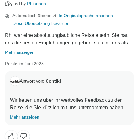
Led by
Rhiannon
Automatisch übersetzt.
In Originalsprache ansehen
Diese Übersetzung bewerten
Rhi war eine absolut unglaubliche Reiseleiterin! Sie hat
uns die besten Empfehlungen gegeben, sich mit uns als...
Mehr anzeigen
Reiste im Juni 2023
Antwort von:
Contiki
Wir freuen uns über Ihr wertvolles Feedback zu der
Reise, die Sie kürzlich mit uns unternommen haben.
Wir freuen uns sehr über Ihre Zufriedenheit mit der
Mehr anzeigen
dynamischen Reiseroute und den positiven Eindruck,
den Ihr Reiseleiter hinterlassen hat. Wir sind sehr
stolz darauf, unseren Kunden einen