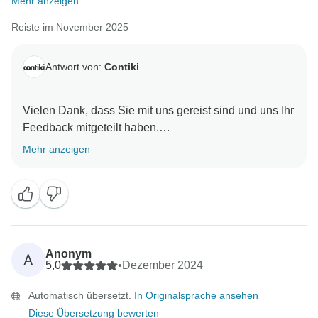
Mehr anzeigen
Reiste im November 2025
Antwort von:
Contiki
Vielen Dank, dass Sie mit uns gereist sind und uns Ihr
Feedback mitgeteilt haben.
Mehr anzeigen
Es freut uns sehr zu hören, dass Sie eine so positive
Erfahrung gemacht haben und dass Rhis Energie, ihr
Wissen und ihr Sinn für Humor Ihre Reise so
bereichert haben. Es ist schön zu wissen, dass sie
sich um das Wohlergehen der Gruppe gekümmert und
dazu beigetragen hat, eine so lustige und angenehme
Anonym
A
Atmosphäre zu schaffen.
5,0
•
Dezember 2024
Automatisch übersetzt.
In Originalsprache ansehen
Wir werden Ihre freundlichen Worte an den Trip
Diese Übersetzung bewerten
Manager weiterleiten, da wir solche Anerkennung