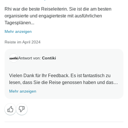
immer sehr zu schätzen wissen. Nochmals vielen
Rhi war die beste Reiseleiterin. Sie ist die am besten
Dank, dass Sie sich für eine Reise mit uns
organisierte und engagierteste mit ausführlichen
entschieden haben, und wir hoffen, Sie bei einem
Tagesplänen...
weiteren Abenteuer in der Zukunft begrüßen zu
Mehr anzeigen
Reiste im April 2024
Antwort von:
Contiki
Vielen Dank für Ihr Feedback. Es ist fantastisch zu
lesen, dass Sie die Reise genossen haben und dass
der Trip Manager Ihre Erfahrung positiv beeinflusst
Mehr anzeigen
hat. Vielen Dank, dass Sie Contiki als Ihren