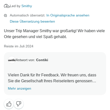
Led by
Smithy
Automatisch übersetzt.
In Originalsprache ansehen
Diese Übersetzung bewerten
Unser Trip Manager Smithy war großartig! Wir haben viele
Orte gesehen und viel Spaß gehabt.
Reiste im Juli 2024
Antwort von:
Contiki
Vielen Dank für Ihr Feedback. Wir freuen uns, dass
Sie die Gesellschaft Ihres Reiseleiters genossen
haben. Es ist schön zu wissen, dass Sie die
Mehr anzeigen
Sehenswürdigkeiten und die Schönheit Vietnams
genossen haben. Wir hoffen, Sie bald wiederzusehen.