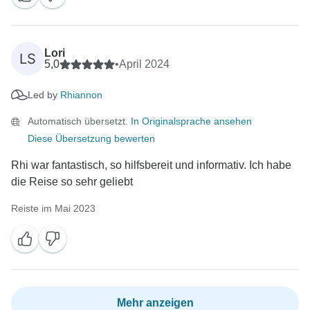
außergewöhnlichen Service zu bieten und freuen uns,
dass wir Ihnen ein unvergessliches Erlebnis bieten
konnten. Vielen Dank, dass Sie uns Ihre Reise
Lori
LS
5,0
•
April 2024
Led by
Rhiannon
Automatisch übersetzt.
In Originalsprache ansehen
Diese Übersetzung bewerten
Rhi war fantastisch, so hilfsbereit und informativ. Ich habe
die Reise so sehr geliebt
Reiste im Mai 2023
Mehr anzeigen