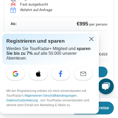
Fast ausgebucht
Abfahrt auf Anfrage
€995
Ab:
per person
Registrieren
to unlock savings
Registrieren und sparen
Preis basierend auf privatem Doppelzimmer
Werden Sie TourRadar+ Mitglied und
sparen
Sie bis zu 7%
auf alle 50.000 unserer
Zusätzliche Vorauszahlung
€459
Abenteuer.
Reisetermin wählen
Mit der Registrierung erkläre ich mich einverstanden mit
TourRadar's
Allgemeinen Geschäftsbedingungen
,
Von Dienstag
Bis Donnerstag
Datenschutzerklärung
, von TourRadar einverstanden und
Ab
29 Sep, 2026
8 Okt, 2026
stimme dem Erhalt von Marketing-E-Mails zu.
Termine & Preise
€
1.005
per person