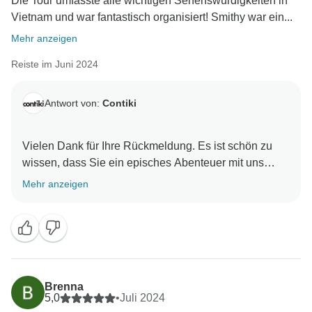
Die Tour umfasste alle wichtigen Sehenswürdigkeiten in
Vietnam und war fantastisch organisiert! Smithy war ein...
Mehr anzeigen
Reiste im Juni 2024
Antwort von:
Contiki
Vielen Dank für Ihre Rückmeldung. Es ist schön zu
wissen, dass Sie ein episches Abenteuer mit uns
hatten und dass Ihr Trip Manager zu Ihrer Erfahrung
Mehr anzeigen
beigetragen hat. Wir würden uns freuen, Sie wieder
Brenna
5,0
•
Juli 2024