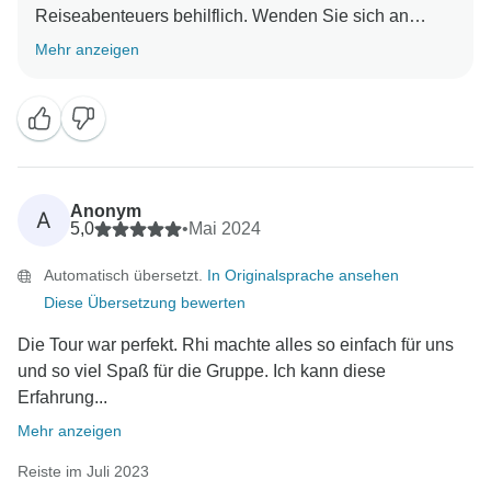
Reiseabenteuers behilflich. Wenden Sie sich an
unser Team, das Ihnen gerne weiterhilft. Vielen Dank,
Mehr anzeigen
dass Sie unser Gast waren. Wir hoffen, Sie bald
Anonym
A
5,0
•
Mai 2024
Automatisch übersetzt.
In Originalsprache ansehen
Diese Übersetzung bewerten
Die Tour war perfekt. Rhi machte alles so einfach für uns
und so viel Spaß für die Gruppe. Ich kann diese
Erfahrung...
Mehr anzeigen
Reiste im Juli 2023