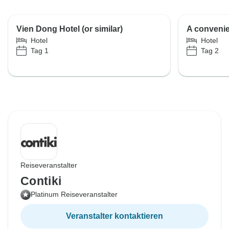
Vien Dong Hotel (or similar)
A convenie
Hotel
Hotel
Tag 1
Tag 2
Reiseveranstalter
Contiki
Platinum Reiseveranstalter
Veranstalter kontaktieren