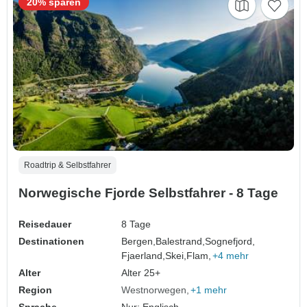
20% sparen
Roadtrip & Selbstfahrer
Norwegische Fjorde Selbstfahrer - 8 Tage
Reisedauer
8 Tage
Destinationen
Bergen,
Balestrand,
Sognefjord,
Fjaerland,
Skei,
Flam,
+4 mehr
Alter
Alter 25+
Region
Westnorwegen
+1 mehr
Sprache
Nur: Englisch