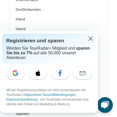
Großbritannien
Irland
Island
Italien
Registrieren und sparen
Kroatien
Werden Sie TourRadar+ Mitglied und
sparen
Sie bis zu 7%
auf alle 50.000 unserer
Norwegen
Abenteuer.
Osteuropa
Portugal
Schottland
Mit der Registrierung erkläre ich mich einverstanden mit
Schweden
TourRadar's
Allgemeinen Geschäftsbedingungen
,
Datenschutzerklärung
, von TourRadar einverstanden und
Skandinavien
stimme dem Erhalt von Marketing-E-Mails zu.
Spanien