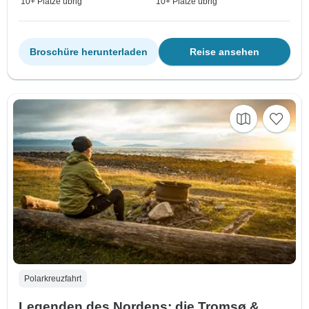
10+ Plätze übrig
10+ Plätze übrig
Broschüre herunterladen
Reise ansehen
Polarkreuzfahrt
Legenden des Nordens: die Tromsø &