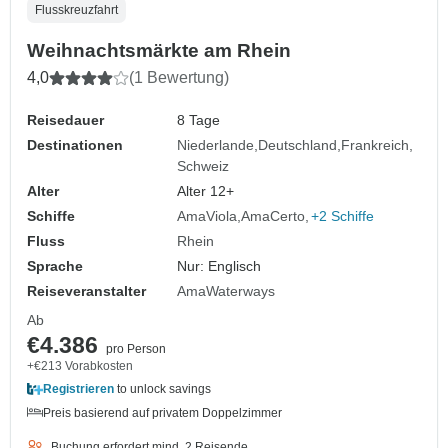
Flusskreuzfahrt
Weihnachtsmärkte am Rhein
4,0
(1 Bewertung)
Reisedauer
8 Tage
Destinationen
Niederlande
Deutschland
Frankreich
Schweiz
Alter
Alter 12+
Schiffe
AmaViola
AmaCerto
+2 Schiffe
Fluss
Rhein
Sprache
Nur: Englisch
Reiseveranstalter
AmaWaterways
Ab
€4.386
pro Person
+€213 Vorabkosten
Registrieren
to unlock savings
Preis basierend auf privatem Doppelzimmer
Buchung erfordert mind. 2 Reisende