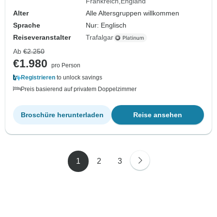
Frankreich
England
Alter
Alle Altersgruppen willkommen
Sprache
Nur: Englisch
Reiseveranstalter
Trafalgar
Ab
€2.250
€1.980
pro Person
Registrieren
to unlock savings
Preis basierend auf privatem Doppelzimmer
Broschüre herunterladen
Reise ansehen
1
2
3