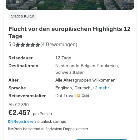
Stadt & Kultur
Flucht vor den europäischen Highlights 12
Tage
5,0
(4 Bewertungen)
Reisedauer
12 Tage
Destinationen
Niederlande
Belgien
Frankreich
Schweiz
Italien
Alter
Alle Altersgruppen willkommen
Sprache
Englisch, Deutsch,
+2 mehr
Reiseveranstalter
Dot Travel
Ab
€2.890
€2.457
pro Person
Registrieren
to unlock savings
Preis basierend auf privatem Doppelzimmer