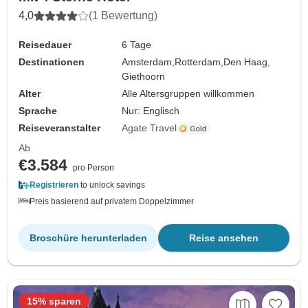
4,0
(1 Bewertung)
Reisedauer
6 Tage
Destinationen
Amsterdam,
Rotterdam,
Den Haag,
Giethoorn
Alter
Alle Altersgruppen willkommen
Sprache
Nur: Englisch
Reiseveranstalter
Agate Travel
Ab
€3.584
pro Person
Registrieren
to unlock savings
Preis basierend auf privatem Doppelzimmer
Broschüre herunterladen
Reise ansehen
15% sparen