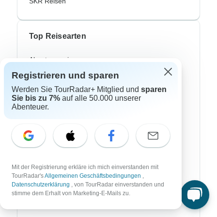
SKR Reisen
Top Reisearten
Abenteuerreisen
Registrieren und sparen
Afrika Safari
Werden Sie TourRadar+ Mitglied und
sparen
Fahrradreisen
Sie bis zu 7%
auf alle 50.000 unserer
Abenteuer.
Flusskreuzfahrten
Polarlichter Reisen
Trekking Reisen
Kulturreisen
Mit der Registrierung erkläre ich mich einverstanden mit
TourRadar's
Allgemeinen Geschäftsbedingungen
,
Datenschutzerklärung
, von TourRadar einverstanden und
Busreisen
stimme dem Erhalt von Marketing-E-Mails zu.
Zugreisen