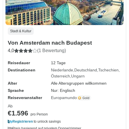
Stadt & Kultur
Von Amsterdam nach Budapest
4,0
(1 Bewertung)
Reisedauer
12 Tage
Destinationen
Niederlande
Deutschland
Tschechien
Österreich
Ungarn
Alter
Alle Altersgruppen willkommen
Sprache
Nur: Englisch
Reiseveranstalter
Europamundo
Ab
€1.596
pro Person
Registrieren
to unlock savings
Preis basierend auf privatem Doppelzimmer