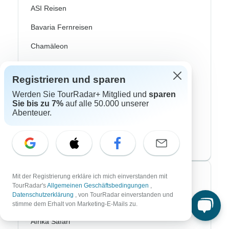
ASI Reisen
Bavaria Fernreisen
Chamäleon
DERTour
Registrieren und sparen
DIAMIR Erlebnisreisen
Werden Sie TourRadar+ Mitglied und
sparen
Journaway
Sie bis zu 7%
auf alle 50.000 unserer
Abenteuer.
Lüftner Cruises
SKR Reisen
Mit der Registrierung erkläre ich mich einverstanden mit
Top Reisearten
TourRadar's
Allgemeinen Geschäftsbedingungen
,
Datenschutzerklärung
, von TourRadar einverstanden und
Abenteuerreisen
stimme dem Erhalt von Marketing-E-Mails zu.
Afrika Safari