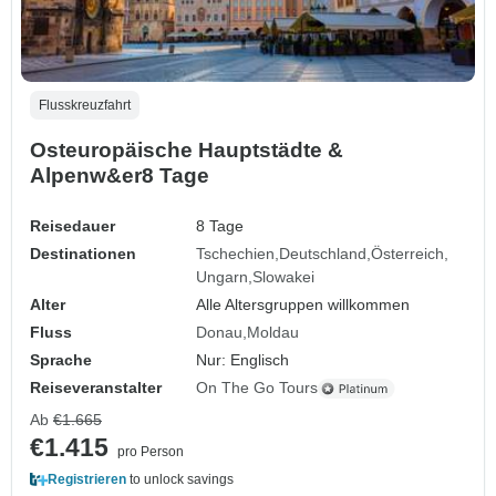
Flusskreuzfahrt
Osteuropäische Hauptstädte &
Alpenw&er8 Tage
Reisedauer
8 Tage
Destinationen
Tschechien
Deutschland
Österreich
Ungarn
Slowakei
Alter
Alle Altersgruppen willkommen
Fluss
Donau
Moldau
Sprache
Nur: Englisch
Reiseveranstalter
On The Go Tours
Ab
€1.665
€1.415
pro Person
Registrieren
to unlock savings