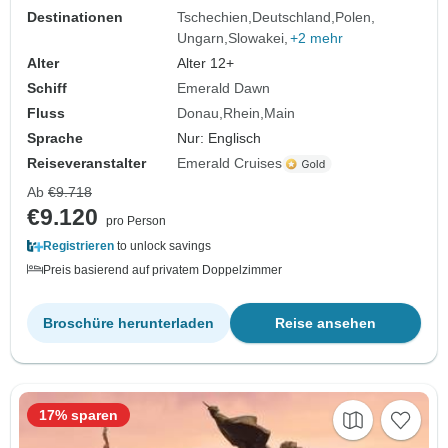
Destinationen
Tschechien
Deutschland
Polen
Ungarn
Slowakei
+2 mehr
Alter
Alter 12+
Schiff
Emerald Dawn
Fluss
Donau
Rhein
Main
Sprache
Nur: Englisch
Reiseveranstalter
Emerald Cruises
Ab
€9.718
€9.120
pro Person
Registrieren
to unlock savings
Preis basierend auf privatem Doppelzimmer
Broschüre herunterladen
Reise ansehen
17% sparen