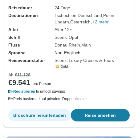
Reisedauer
24 Tage
Destinationen
Tschechien
Deutschland
Polen
Ungarn
Österreich
+2 mehr
Alter
Alter 12+
Schiff
Scenic Opal
Fluss
Donau
Rhein
Main
Sprache
Nur: Englisch
Reiseveranstalter
Scenic Luxury Cruises & Tours
Ab
€11.128
€9.541
pro Person
Registrieren
to unlock savings
Preis basierend auf privatem Doppelzimmer
Broschüre herunterladen
Reise ansehen