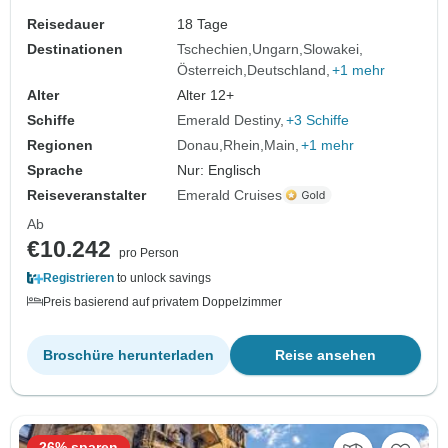
Reisedauer
18 Tage
Destinationen
Tschechien
Ungarn
Slowakei
Österreich
Deutschland
+1 mehr
Alter
Alter 12+
Schiffe
Emerald Destiny
+3 Schiffe
Regionen
Donau
Rhein
Main
+1 mehr
Sprache
Nur: Englisch
Reiseveranstalter
Emerald Cruises
Ab
€10.242
pro Person
Registrieren
to unlock savings
Preis basierend auf privatem Doppelzimmer
Broschüre herunterladen
Reise ansehen
26% sparen