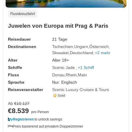
Flusskreuzfahrt
Juwelen von Europa mit Prag & Paris
Reisedauer
21 Tage
Destinationen
Tschechien
Ungarn
Österreich
Slowakei
Deutschland
+2 mehr
Alter
Alter 18+
Schiffe
Scenic Jade
+1 Schiff
Fluss
Donau
Rhein
Main
Sprache
Nur: Englisch
Reiseveranstalter
Scenic Luxury Cruises & Tours
Ab
€10.127
€8.539
pro Person
Registrieren
to unlock savings
Preis basierend auf privatem Doppelzimmer