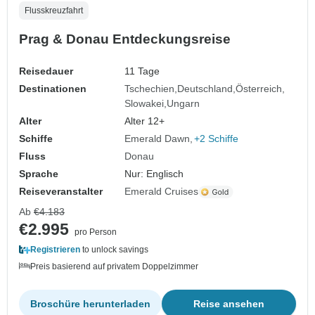
Flusskreuzfahrt
Prag & Donau Entdeckungsreise
Reisedauer
11 Tage
Destinationen
Tschechien
Deutschland
Österreich
Slowakei
Ungarn
Alter
Alter 12+
Schiffe
Emerald Dawn
+2 Schiffe
Fluss
Donau
Sprache
Nur: Englisch
Reiseveranstalter
Emerald Cruises
Ab
€4.183
€2.995
pro Person
Registrieren
to unlock savings
Preis basierend auf privatem Doppelzimmer
Broschüre herunterladen
Reise ansehen