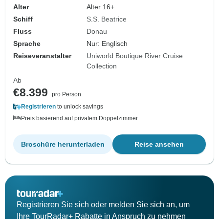
Alter
Alter 16+
Schiff
S.S. Beatrice
Fluss
Donau
Sprache
Nur: Englisch
Reiseveranstalter
Uniworld Boutique River Cruise
Collection
Ab
€8.399
pro Person
Registrieren
to unlock savings
Preis basierend auf privatem Doppelzimmer
Broschüre herunterladen
Reise ansehen
Registrieren Sie sich oder melden Sie sich an, um
Ihre TourRadar+ Rabatte in Anspruch zu nehmen