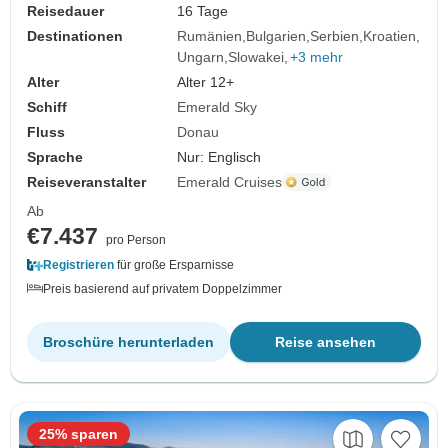
Reisedauer
16 Tage
Destinationen
Rumänien
Bulgarien
Serbien
Kroatien
Ungarn
Slowakei
+3 mehr
Alter
Alter 12+
Schiff
Emerald Sky
Fluss
Donau
Sprache
Nur: Englisch
Reiseveranstalter
Emerald Cruises
Ab
€7.437
pro Person
Registrieren
für große Ersparnisse
Preis basierend auf privatem Doppelzimmer
Broschüre herunterladen
Reise ansehen
25% sparen