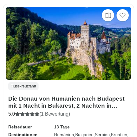
Flusskreuzfahrt
Die Donau von Rumänien nach Budapest
mit 1 Nacht in Bukarest, 2 Nächten in
Transsilvanien & 1 Nacht in Budapest
5,0
(1 Bewertung)
Reisedauer
13 Tage
Destinationen
Rumänien
Bulgarien
Serbien
Kroatien