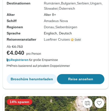
Destinationen
Rumänien
Bulgarien
Serbien
Ungarn
Slowakei
Österreich
Alter
Alter 8+
Schiff
Amadeus Nova
Regionen
Donau
Siebenbürgen
Sprache
Englisch, Deutsch
Reiseveranstalter
Lueftner Cruises
Ab
€4.753
€4.040
pro Person
Registrieren
für große Ersparnisse
Preis basierend auf privatem Doppelzimmer
Broschüre herunterladen
Reise ansehen
14% sparen