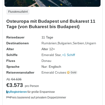
Flusskreuzfahrt
Osteuropa mit Budapest und Bukarest 11
Tage (von Bukarest bis Budapest)
Reisedauer
11 Tage
Destinationen
Rumänien
Bulgarien
Serbien
Ungarn
Alter
Alter 12+
Schiffe
Emerald Star
+1 Schiff
Fluss
Donau
Sprache
Nur: Englisch
Reiseveranstalter
Emerald Cruises
Ab
€4.636
€3.573
pro Person
Registrieren
für große Ersparnisse
Preis basierend auf privatem Doppelzimmer