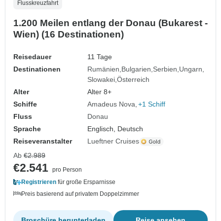
Flusskreuzfahrt
1.200 Meilen entlang der Donau (Bukarest -
Wien) (16 Destinationen)
Reisedauer
11 Tage
Destinationen
Rumänien
Bulgarien
Serbien
Ungarn
Slowakei
Österreich
Alter
Alter 8+
Schiffe
Amadeus Nova
+1 Schiff
Fluss
Donau
Sprache
Englisch, Deutsch
Reiseveranstalter
Lueftner Cruises
Ab
€2.989
€2.541
pro Person
Registrieren
für große Ersparnisse
Preis basierend auf privatem Doppelzimmer
Broschüre herunterladen
Reise ansehen