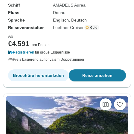
Schiff
AMADEUS Aurea
Fluss
Donau
Sprache
Englisch, Deutsch
Reiseveranstalter
Lueftner Cruises
Ab
€4.591
pro Person
Registrieren
für große Ersparnisse
Preis basierend auf privatem Doppelzimmer
Broschüre herunterladen
Reise ansehen