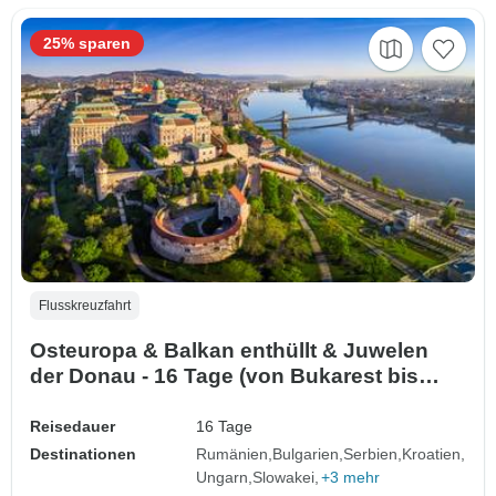
25% sparen
Flusskreuzfahrt
Osteuropa & Balkan enthüllt & Juwelen
der Donau - 16 Tage (von Bukarest bis
München)
Reisedauer
16 Tage
Destinationen
Rumänien
Bulgarien
Serbien
Kroatien
Ungarn
Slowakei
+3 mehr