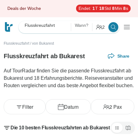
Deals der Woche
Endet:
1
T
18
Std
8
Min
6
s
Flusskreuzfahrt
Wann?
2
Flusskreuzfahrt
/
von Bukarest
Flusskreuzfahrt ab Bukarest
Share
Auf TourRadar finden Sie die passende Flusskreuzfahrt ab
Bukarest und 18 Erfahrungsberichte. Reiseveranstalter und
Routen vergleichen und das beste Angebot flexibel buchen.
Filter
Datum
2
Pax
Die 10 besten Flusskreuzfahrten ab Bukarest