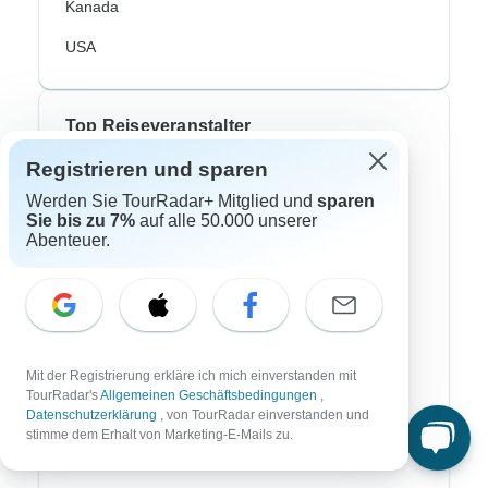
Kanada
USA
Top Reiseveranstalter
Registrieren und sparen
ASI Reisen
Werden Sie TourRadar+ Mitglied und
sparen
Bavaria Fernreisen
Sie bis zu 7%
auf alle 50.000 unserer
Abenteuer.
Chamäleon
DERTour
DIAMIR Erlebnisreisen
Mit der Registrierung erkläre ich mich einverstanden mit
Journaway
TourRadar's
Allgemeinen Geschäftsbedingungen
,
Datenschutzerklärung
, von TourRadar einverstanden und
Lüftner Cruises
stimme dem Erhalt von Marketing-E-Mails zu.
SKR Reisen