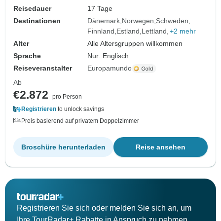
Reisedauer
17 Tage
Destinationen
Dänemark
Norwegen
Schweden
Finnland
Estland
Lettland
+2 mehr
Alter
Alle Altersgruppen willkommen
Sprache
Nur: Englisch
Reiseveranstalter
Europamundo
Ab
€2.872
pro Person
Registrieren
to unlock savings
Preis basierend auf privatem Doppelzimmer
Broschüre herunterladen
Reise ansehen
Registrieren Sie sich oder melden Sie sich an, um
Ihre TourRadar+ Rabatte in Anspruch zu nehmen