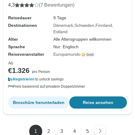
4,3
(7 Bewertungen)
Reisedauer
9 Tage
Destinationen
Dänemark
Schweden
Finnland
Estland
Alter
Alle Altersgruppen willkommen
Sprache
Nur: Englisch
Reiseveranstalter
Europamundo
Ab
€1.326
pro Person
Registrieren
to unlock savings
Preis basierend auf privatem Doppelzimmer
Broschüre herunterladen
Reise ansehen
1
2
3
4
5