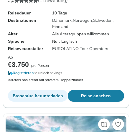
5,0
(1 Bewertung)
Reisedauer
10 Tage
Destinationen
Dänemark
Norwegen
Schweden
Finnland
Alter
Alle Altersgruppen willkommen
Sprache
Nur: Englisch
Reiseveranstalter
EUROLATINO Tour Operators
Ab
€3.750
pro Person
Registrieren
to unlock savings
Preis basierend auf privatem Doppelzimmer
Broschüre herunterladen
Reise ansehen