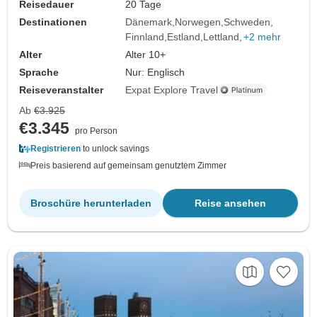
Reisedauer
20 Tage
Destinationen
Dänemark
Norwegen
Schweden
Finnland
Estland
Lettland
+2 mehr
Alter
Alter 10+
Sprache
Nur: Englisch
Reiseveranstalter
Expat Explore Travel
Ab
€3.925
€3.345
pro Person
Registrieren
to unlock savings
Preis basierend auf gemeinsam genutztem Zimmer
Broschüre herunterladen
Reise ansehen