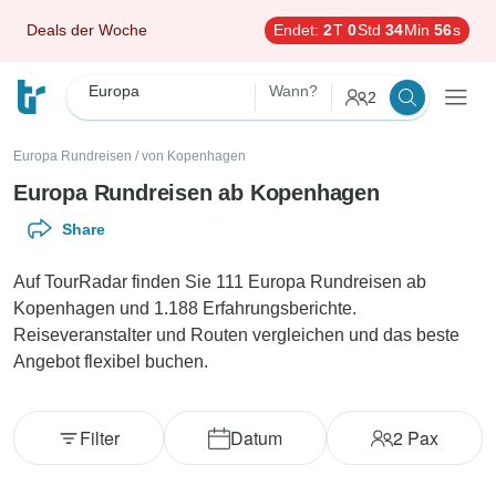
Deals der Woche
Endet:
2
T
0
Std
34
Min
54
s
Europa
Wann?
2
Europa Rundreisen
/
von Kopenhagen
Europa Rundreisen ab Kopenhagen
Share
Auf TourRadar finden Sie 111 Europa Rundreisen ab
Kopenhagen und 1.188 Erfahrungsberichte.
Reiseveranstalter und Routen vergleichen und das beste
Angebot flexibel buchen.
Filter
Datum
2
Pax