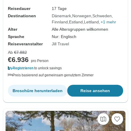
Reisedauer
17 Tage
Destinationen
Dänemark
Norwegen
Schweden
Finnland
Estland
Lettland
+1 mehr
Alter
Alle Altersgruppen willkommen
Sprache
Nur: Englisch
Reiseveranstalter
Jill Travel
Ab
€7.882
€6.936
pro Person
Registrieren
to unlock savings
Preis basierend auf gemeinsam genutztem Zimmer
Broschüre herunterladen
Reise ansehen