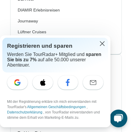
DIAMIR Erlebnisreisen
Journaway
Lüftner Cruises
SKR Reisen
Registrieren und sparen
Werden Sie TourRadar+ Mitglied und
sparen
Sie bis zu 7%
auf alle 50.000 unserer
Top Reisearten
Abenteuer.
Abenteuerreisen
Afrika Safari
Fahrradreisen
Mit der Registrierung erkläre ich mich einverstanden mit
TourRadar's
Allgemeinen Geschäftsbedingungen
,
Flusskreuzfahrten
Datenschutzerklärung
, von TourRadar einverstanden und
stimme dem Erhalt von Marketing-E-Mails zu.
Polarlichter Reisen