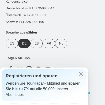
Kundenservice
Deutschland +49 157 3599 5047
Österreich +43 720 116651
Schweiz +41 225 183 195
Sprache auswählen
EN
DE
ES
FR
NL
Folgen Sie uns
Registrieren und sparen
Werden Sie TourRadar+ Mitglied und
sparen
Zahlungsmethoden
Sie bis zu 7%
auf alle 50.000 unserer
Abenteuer.