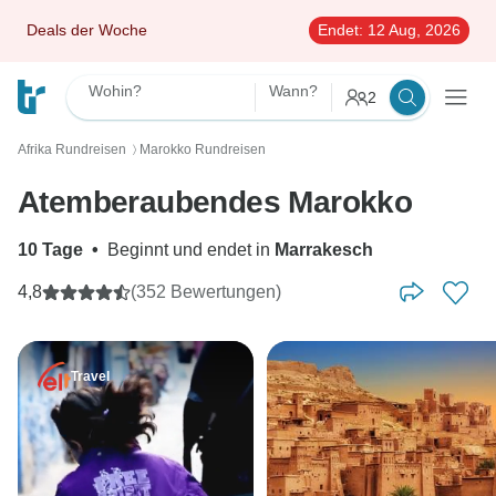
Deals der Woche
Endet:
12 Aug, 2026
Wohin?
Wann?
2
Afrika Rundreisen
Marokko Rundreisen
〉
Atemberaubendes Marokko
10 Tage
•
Beginnt und endet in
Marrakesch
4,8
(352 Bewertungen)
Travel