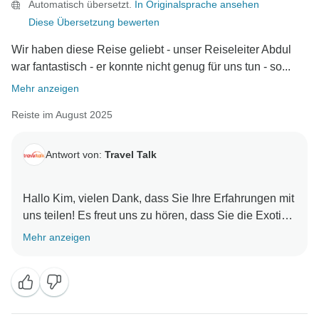
Automatisch übersetzt.
In Originalsprache ansehen
insbesondere wenn man die Höhepunkte der
Diese Übersetzung bewerten
verschiedenen Regionen besucht. Was die
Unterkünfte betrifft, so tut es uns leid zu hören, dass
Wir haben diese Reise geliebt - unser Reiseleiter Abdul
einige Hotels nicht Ihren Erwartungen entsprochen
war fantastisch - er konnte nicht genug für uns tun - so...
haben. Zwar werden alle Hotels so ausgewählt, dass
Mehr anzeigen
sie den lokalen 4-Sterne-Standards entsprechen, aber
wir verstehen, dass die Erfahrungen unterschiedlich
Reiste im August 2025
sein können, und wir freuen uns über Ihr Feedback zu
den Bewertungen und der Authentizität. Nochmals
Antwort von:
Travel Talk
vielen Dank, dass Sie mit uns gereist sind und uns ein
so konstruktives Feedback gegeben haben. Wir
hoffen, Sie bald bei einem weiteren Abenteuer
Hallo Kim, vielen Dank, dass Sie Ihre Erfahrungen mit
uns teilen! Es freut uns zu hören, dass Sie die Exotic
Morocco Tour genossen haben und dass Abdul und
Mehr anzeigen
das Team sie so unvergesslich gemacht haben. Wir
können es kaum erwarten, Sie bei Ihrem nächsten