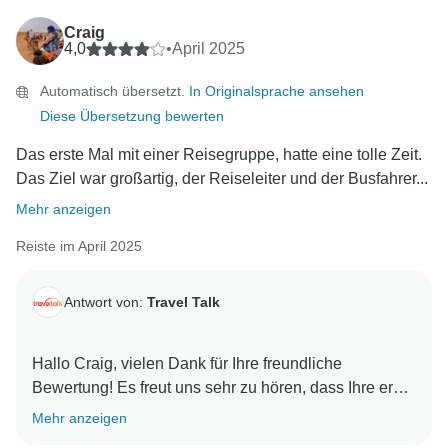
Craig
4,0
•
April 2025
Automatisch übersetzt.
In Originalsprache ansehen
Diese Übersetzung bewerten
Das erste Mal mit einer Reisegruppe, hatte eine tolle Zeit.
Das Ziel war großartig, der Reiseleiter und der Busfahrer...
Mehr anzeigen
Reiste im April 2025
Antwort von:
Travel Talk
Hallo Craig, vielen Dank für Ihre freundliche
Bewertung! Es freut uns sehr zu hören, dass Ihre erste
Erfahrung mit einer Gruppenreise so positiv war.
Mehr anzeigen
Marokko ist wirklich ein besonderes Reiseziel und wir