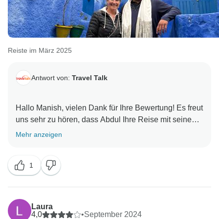
Reiste im März 2025
Antwort von:
Travel Talk
Hallo Manish, vielen Dank für Ihre Bewertung! Es freut
uns sehr zu hören, dass Abdul Ihre Reise mit seinem
Wissen und seiner Erfahrung noch schöner gemacht
Mehr anzeigen
hat. Marokko ist ein fantastisches Reiseziel, und wir
freuen uns, dass Sie jeden Moment genossen haben.
1
Wir würden uns freuen, wenn Sie uns in Zukunft bei
einem weiteren Abenteuer begleiten würden! Alles
Laura
4,0
•
September 2024