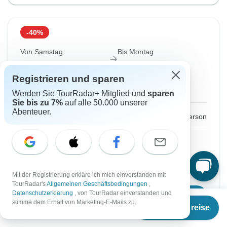
-40%
Von Samstag
Bis Montag
12 Sep, 2026
21 Sep, 2026
Registrieren und sparen
Englisch
Werden Sie TourRadar+ Mitglied und
sparen
Sie bis zu 7%
auf alle 50.000 unserer
Abenteuer.
€1.242
€2.070
Ab:
per person
Registrieren
to unlock savings
Preis basierend auf gemeinsam genutztem
Zimmer
Mit der Registrierung erkläre ich mich einverstanden mit
TourRadar's
Allgemeinen Geschäftsbedingungen
,
Datenschutzerklärung
, von TourRadar einverstanden und
Reisetermin wählen
Ab
€2.070
stimme dem Erhalt von Marketing-E-Mails zu.
Termine & Preise
€
1.242
per person