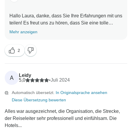
Hallo Laura, danke, dass Sie Ihre Erfahrungen mit uns
teilen! Es freut uns zu hören, dass Sie eine tolle
Einführung in Marokko hatten. Wir freuen uns über Ihr
Mehr anzeigen
Feedback zur Reiseroute und zu den
Essensmöglichkeiten. Ihre Vorschläge bezüglich der
2
Übernachtung in Chefchaouen, der Erkundung
verschiedener Essensmöglichkeiten und eines
entspannteren Tempos in den Souks sind wertvoll und
wir werden sie bei zukünftigen Verbesserungen
Leidy
A
berücksichtigen. Nochmals vielen Dank für Ihre
5,0
•
Juli 2024
Anregungen, und wir hoffen, dass wir Sie bald bei
Automatisch übersetzt.
In Originalsprache ansehen
einem weiteren Abenteuer begrüßen dürfen! Alles
Diese Übersetzung bewerten
Alles war ausgezeichnet, die Organisation, die Strecke,
der Reiseleiter sehr professionell und einfühlsam. Die
Hotels...