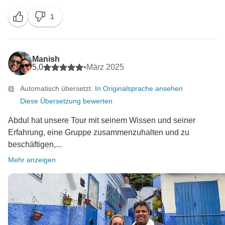
freuen uns sehr, dass Sie sich während der Reise
1
sicher, informiert und gut aufgehoben gefühlt haben.
Wir werden Ihr Kompliment an Ihren Reiseleiter und
Fahrer weitergeben, sie werden sich freuen. Wir
hoffen, Sie bald bei einem anderen Abenteuer
Manish
5,0
•
März 2025
Automatisch übersetzt.
In Originalsprache ansehen
Diese Übersetzung bewerten
Abdul hat unsere Tour mit seinem Wissen und seiner
Erfahrung, eine Gruppe zusammenzuhalten und zu
beschäftigen,...
Mehr anzeigen