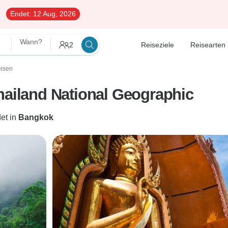
Endet:
12 Aug, 2026
Wann?
2
Reiseziele
Reisearten
eisen
hailand National Geographic
et in
Bangkok