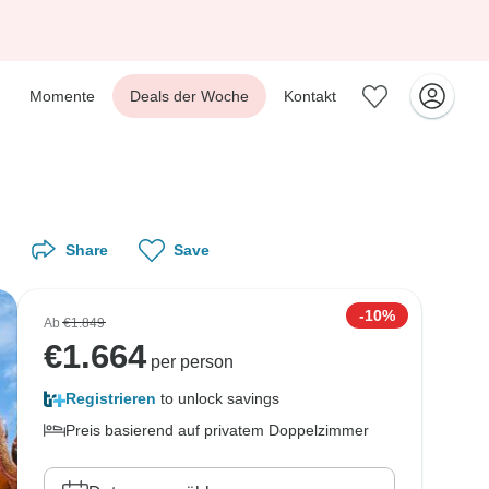
Momente
Deals der Woche
Kontakt
Share
Save
-10%
Ab
€1.849
€
1.664
per person
Registrieren
to unlock savings
Preis basierend auf privatem Doppelzimmer