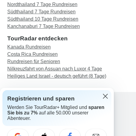
Nordthailand 7 Tage Rundreisen
Südthailand 7 Tage Rundreisen
Südthailand 10 Tage Rundreisen
Kanchanaburi 7 Tage Rundreisen
TourRadar entdecken
Kanada Rundreisen
Costa Rica Rundreisen
Rundreisen für Senioren
Nilkreuzfahrt von Assuan nach Luxor 4 Tage
Heiliges Land Israel - deutsch geführt (8 Tage)
Registrieren und sparen
Werden Sie TourRadar+ Mitglied und
sparen
Support
Sie bis zu 7%
auf alle 50.000 unserer
Kontakt
Abenteuer.
Deutschland +49 157 3599 5047
Österreich +43 720 116651