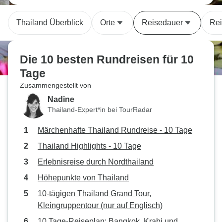
Thailand Überblick
Orte
Reisedauer
Rei
Die 10 besten Rundreisen für 10
Tage
Zusammengestellt von
Nadine
Thailand-Expert*in bei TourRadar
Märchenhafte Thailand Rundreise - 10 Tage
Thailand Highlights - 10 Tage
Erlebnisreise durch Nordthailand
Höhepunkte von Thailand
10-tägigen Thailand Grand Tour,
Kleingruppentour (nur auf Englisch)
10 Tage-Reiseplan: Bangkok, Krabi und