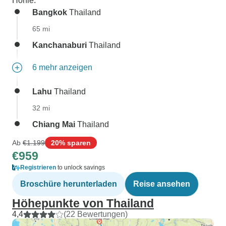
Höhle.
Bangkok
Thailand
65 mi
Kanchanaburi
Thailand
6 mehr anzeigen
Lahu
Thailand
32 mi
Chiang Mai
Thailand
Ab
€1.199
20% sparen
€959
Registrieren
to unlock savings
Broschüre herunterladen
Reise ansehen
Höhepunkte von Thailand
4,4
(22 Bewertungen)