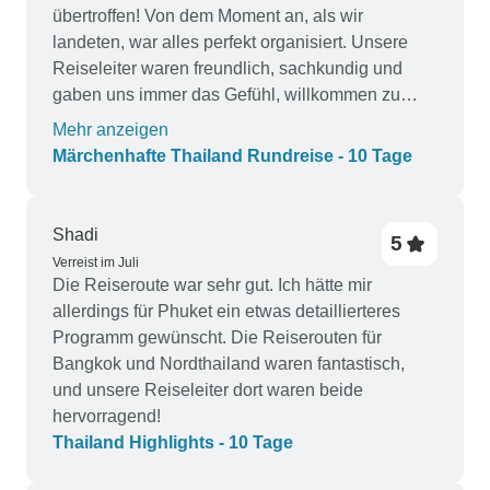
übertroffen! Von dem Moment an, als wir
landeten, war alles perfekt organisiert. Unsere
Reiseleiter waren freundlich, sachkundig und
gaben uns immer das Gefühl, willkommen zu
sein. Die Hotels waren komfortabel und gut
Mehr anzeigen
gelegen, so dass es einfach war, alles zu
Märchenhafte Thailand Rundreise - 10 Tage
erkunden. Chiang Mai und Phuket waren definitiv
die Höhepunkte - beides sind perfekte Orte, um
Ihren Aufenthalt zu verlängern und noch mehr
Shadi
5
von Thailands erstaunlicher Atmosphäre zu
Verreist im Juli
genießen. Die Elefanten-Safari und das
Die Reiseroute war sehr gut. Ich hätte mir
Heiligtum waren unvergesslich und wirklich
allerdings für Phuket ein etwas detaillierteres
einzigartig. Wir hatten so viel Spaß und haben
Programm gewünscht. Die Reiserouten für
Erinnerungen geschaffen, die wir für immer in
Bangkok und Nordthailand waren fantastisch,
Ehren halten werden. Ein großes Dankeschön an
und unsere Reiseleiter dort waren beide
das Team der Legend Travel Group für den
hervorragend!
hervorragenden Service und an TourRadar für die
Thailand Highlights - 10 Tage
Vermittlung dieses Abenteuers. Wir können diese
Reise jedem empfehlen, der ein nahtloses,