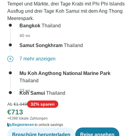
Tempel und Märkte, drei Tage Krabi mit Phi Phi Islands
Ausflug und drei Tage Koh Samui mit dem Ang Thong
Meerespark.
Bangkok
Thailand
40 mi
Samut Songkhram
Thailand
7 mehr anzeigen
Mu Koh Angthong National Marine Park
Thailand
23 mi
Koh Samui
Thailand
Ab
€1.049
32% sparen
€713
+€398 lokale Zahlungen
Registrieren
to unlock savings
Broschüre herunterladen
Reise ansehen