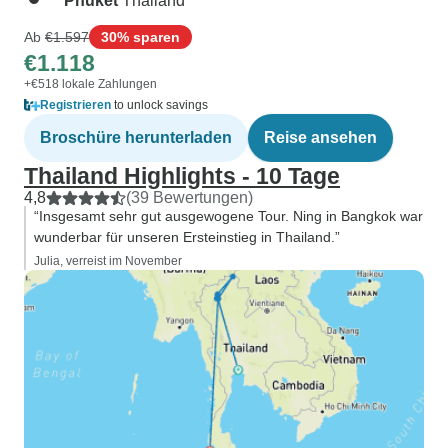
Phuket
Thailand
Ab
€1.597
30% sparen
€1.118
+€518 lokale Zahlungen
Registrieren
to unlock savings
Broschüre herunterladen
Reise ansehen
Thailand Highlights - 10 Tage
4,8
(39 Bewertungen)
“Insgesamt sehr gut ausgewogene Tour. Ning in Bangkok war
wunderbar für unseren Ersteinstieg in Thailand.”
Julia, verreist im November