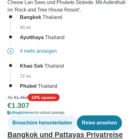
Cheow Lan Sees und Phukets Strände. Mit Aufenthalt
im 'Rock and Tree House Resort'.
Bangkok
Thailand
43 mi
Ayutthaya
Thailand
4 mehr anzeigen
Khao Sok
Thailand
72 mi
Phuket
Thailand
Ab
€1.453
10% sparen
€1.307
Registrieren
to unlock savings
Broschüre herunterladen
Reise ansehen
Bangkok und Pattayas Privatreise