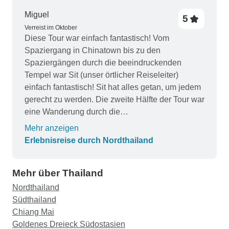
angenehmes und authentisches Thailand-
Miguel
5
Erlebnis sucht. Wir freuen uns schon auf unsere
Verreist im Oktober
nächste Reise!
Diese Tour war einfach fantastisch! Vom
Spaziergang in Chinatown bis zu den
Spaziergängen durch die beeindruckenden
Tempel war Sit (unser örtlicher Reiseleiter)
einfach fantastisch! Sit hat alles getan, um jedem
gerecht zu werden. Die zweite Hälfte der Tour war
eine Wanderung durch die
Bergstammgemeinschaften. Mit Sot als Führer
Mehr anzeigen
und anderen einheimischen Guides war das eine
Erlebnisreise durch Nordthailand
tolle Erfahrung. Ich würde diese Tour jedem
empfehlen, der Abwechslung auf der Reiseroute
Mehr über Thailand
sucht.
Nordthailand
Südthailand
Chiang Mai
Goldenes Dreieck Südostasien