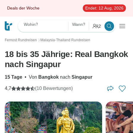
Deals der Woche
Endet:
12 Aug, 2026
Wohin?
Wann?
2
Fernost Rundreisen
Malaysia-Thailand Rundreisen
〉
18 bis 35 Jährige: Real Bangkok
nach Singapur
15 Tage
•
Von
Bangkok
nach
Singapur
4,7
(10 Bewertungen)