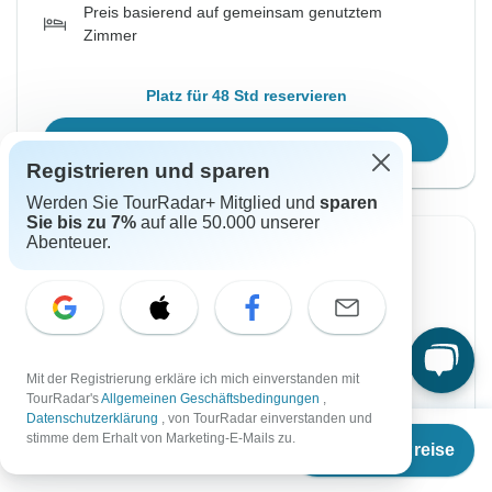
Preis basierend auf gemeinsam genutztem
Zimmer
Platz für 48 Std reservieren
Reisetermin wählen
Registrieren und sparen
Werden Sie TourRadar+ Mitglied und
sparen
Sie bis zu 7%
auf alle 50.000 unserer
Abenteuer.
Sofortige Bestätigung
Von Sonntag
Bis Sonntag
17 Jan, 2027
31 Jan, 2027
Englisch
Mit der Registrierung erkläre ich mich einverstanden mit
TourRadar's
Allgemeinen Geschäftsbedingungen
,
Garantierte Durchführung
Datenschutzerklärung
, von TourRadar einverstanden und
Ab
€1.215
stimme dem Erhalt von Marketing-E-Mails zu.
Termine & Preise
€
911
€1.350
per person
Ab:
per person