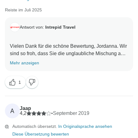
Reiste im Juli 2025
Antwort von:
Intrepid Travel
Vielen Dank für die schöne Bewertung, Jordanna. Wir
sind so froh, dass Sie die unglaubliche Mischung aus
Orten, Aktivitäten und Erlebnissen genossen haben
Mehr anzeigen
und dass Ja-oh und Vicky dazu beigetragen haben,
die Reise zu etwas ganz Besonderem zu machen. Wir
1
freuen uns, dass die Reise bei Ihnen Lust auf mehr
gemacht hat, und wir sind bereit, wenn Sie
Jaap
A
4,2
•
September 2019
Automatisch übersetzt.
In Originalsprache ansehen
Diese Übersetzung bewerten