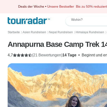
Deals der Woche
•
Unsere Bestseller
Bis zu 50% reduziert
Wohin?
Startseite
Asien Rundreisen
Nepal Rundreisen
Himalaya Rundreisen
〉
〉
〉
〉
Annapurna Base Camp Trek 14
4,7
(21 Bewertungen)
14 Tage
•
Beginnt und en