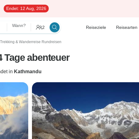
Endet:
12 Aug, 2026
Wann?
2
Reiseziele
Reisearten
Trekking & Wanderreise Rundreisen
 Tage abenteuer
det in
Kathmandu