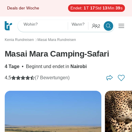
Deals der Woche
Endet:
1
T
17
Std
13
Min
38
s
Wohin?
Wann?
2
Kenia Rundreisen
Masai Mara Rundreisen
〉
Masai Mara Camping-Safari
4 Tage
•
Beginnt und endet in
Nairobi
4,5
(7 Bewertungen)