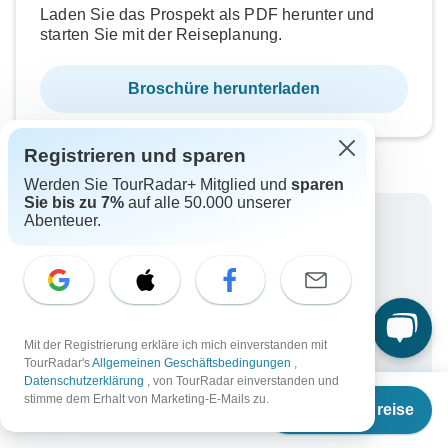
Laden Sie das Prospekt als PDF herunter und
starten Sie mit der Reiseplanung.
Broschüre herunterladen
Registrieren und sparen
Werden Sie TourRadar+ Mitglied und
sparen
Sie bis zu 7%
auf alle 50.000 unserer
Abenteuer.
Warum bei TourRadar buchen?
Flexible Zahlungsmöglichkeiten
Erfahrene und geprüfte Reiseveranstalter
Hervorragend bewertet auf
Mit der Registrierung erkläre ich mich einverstanden mit
Bestpreis-Garantie
TourRadar's
Allgemeinen Geschäftsbedingungen
,
Sichern Sie sich exklusive Rabatte nur für
Datenschutzerklärung
, von TourRadar einverstanden und
Ab
TourRadar+-Mitglieder
stimme dem Erhalt von Marketing-E-Mails zu.
Weitere Vorteile
Termine & Preise
€
1.699
per person
Um Ihre Zahlung zu schützen und sicherzustellen,