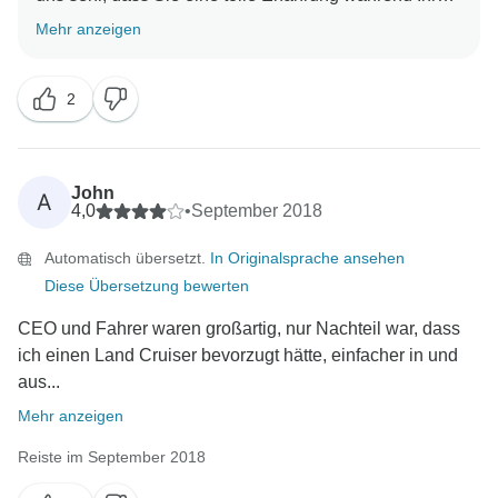
Reise gemacht haben und hoffen, Sie bald bei einem
Mehr anzeigen
2
John
A
4,0
•
September 2018
Automatisch übersetzt.
In Originalsprache ansehen
Diese Übersetzung bewerten
CEO und Fahrer waren großartig, nur Nachteil war, dass
ich einen Land Cruiser bevorzugt hätte, einfacher in und
aus...
Mehr anzeigen
Reiste im September 2018