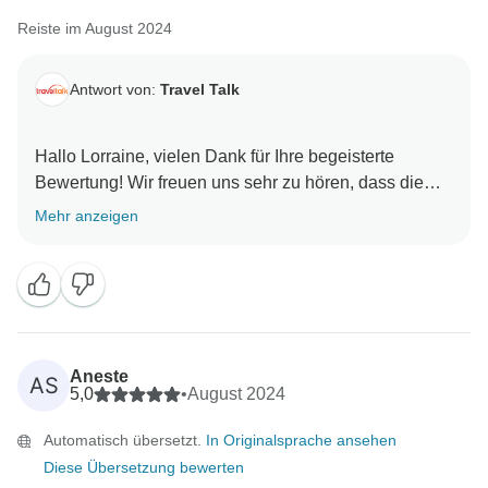
Reiste im August 2024
Antwort von:
Travel Talk
Hallo Lorraine, vielen Dank für Ihre begeisterte
Bewertung! Wir freuen uns sehr zu hören, dass die
Best of Greece Tour für Sie ein so unvergessliches
Mehr anzeigen
Erlebnis war. Es ist schön zu wissen, dass Spiros'
Enthusiasmus und sein Fachwissen einen großen
Einfluss auf Sie hatten und dass er Sie während Ihrer
Reise hervorragend unterstützen konnte. Wir freuen
uns auch, dass die Unterkünfte und Transfers Ihren
Erwartungen entsprochen haben. Ihre Empfehlung
Aneste
AS
bedeutet uns sehr viel, und wir freuen uns darauf, Sie
5,0
•
August 2024
auf einer weiteren Reise begrüßen zu dürfen! Alles
Automatisch übersetzt.
In Originalsprache ansehen
Diese Übersetzung bewerten