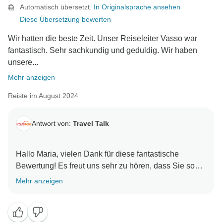
Automatisch übersetzt.
In Originalsprache ansehen
Diese Übersetzung bewerten
Wir hatten die beste Zeit. Unser Reiseleiter Vasso war
fantastisch. Sehr sachkundig und geduldig. Wir haben
unsere...
Mehr anzeigen
Reiste im August 2024
Antwort von:
Travel Talk
Hallo Maria, vielen Dank für diese fantastische
Bewertung! Es freut uns sehr zu hören, dass Sie so
eine tolle Zeit auf Ihrer Tour hatten und dass Vassos
Mehr anzeigen
Wissen und Geduld Ihre Erfahrung noch besser
gemacht haben. Wir wissen Ihre Empfehlung wirklich
zu schätzen und freuen uns darauf, Ihnen in Zukunft