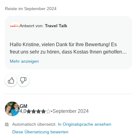
Reiste im September 2024
Antwort von:
Travel Talk
Hallo Kristine, vielen Dank für Ihre Bewertung! Es
freut uns sehr zu hören, dass Kostas Ihnen geholfen
hat, in die reiche Kultur, die Highlights und die
Mehr anzeigen
köstliche Küche Griechenlands einzutauchen. Wir
freuen uns über Ihr Feedback zu den Unterkünften.
Wir hoffen, dass die Schönheit Griechenlands Sie für
alle Unannehmlichkeiten entschädigt hat und würden
uns freuen, wenn Sie uns bald wieder auf einer Reise
GM
4,0
•
September 2024
Automatisch übersetzt.
In Originalsprache ansehen
Diese Übersetzung bewerten