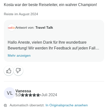
Kosta war der beste Reiseleiter, ein wahrer Champion!
Reiste im August 2024
Antwort von:
Travel Talk
Hallo Aneste, vielen Dank für Ihre wunderbare
Bewertung! Wir werden Ihr Feedback auf jeden Fall
an Ihren Reiseleiter weitergeben, denn wir wissen,
Mehr anzeigen
dass er es sehr zu schätzen weiß! Wir hoffen, Sie bald
bei einem weiteren Abenteuer mit uns begrüßen zu
dürfen! Alles Gute, Travel Talk Team
Vanessa
VL
5,0
•
Juli 2024
Automatisch übersetzt.
In Originalsprache ansehen