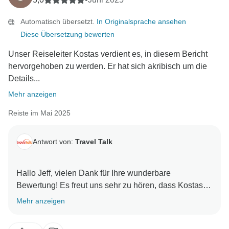
Automatisch übersetzt.
In Originalsprache ansehen
Diese Übersetzung bewerten
Unser Reiseleiter Kostas verdient es, in diesem Bericht
hervorgehoben zu werden. Er hat sich akribisch um die
Details...
Mehr anzeigen
Reiste im Mai 2025
Antwort von:
Travel Talk
Hallo Jeff, vielen Dank für Ihre wunderbare
Bewertung! Es freut uns sehr zu hören, dass Kostas
einen so positiven Einfluss auf Ihre Reise hatte. Seine
Mehr anzeigen
Liebe zum Detail, seine Freundlichkeit und seine
Hingabe, eine warme, integrative Atmosphäre zu