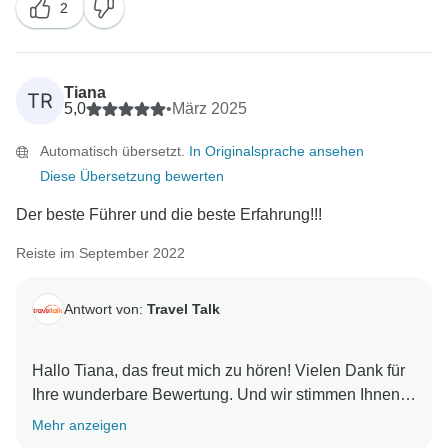
2
schaffen, verkörpern den Geist von Travel Talk. Es ist
schön zu wissen, dass er Ihnen geholfen hat, die
authentische Seite Griechenlands zu erleben, von
lokalen Restaurants bis hin zu versteckten Fotospots,
Tiana
TR
und gleichzeitig dafür gesorgt hat, dass sich jeder
5,0
•
März 2025
während der Reise unterstützt fühlte. Wir werden Ihre
Automatisch übersetzt.
In Originalsprache ansehen
freundlichen Worte an Kostas weiterleiten. Nochmals
Diese Übersetzung bewerten
vielen Dank, dass Sie sich für uns entschieden haben
und wir hoffen, Sie und Ihre Familie bald bei einem
Der beste Führer und die beste Erfahrung!!!
weiteren Abenteuer begrüßen zu dürfen! Alles Gute,
Reiste im September 2022
Antwort von:
Travel Talk
Hallo Tiana, das freut mich zu hören! Vielen Dank für
Ihre wunderbare Bewertung. Und wir stimmen Ihnen
zu, Griechenland ist mit dem richtigen Reiseführer
Mehr anzeigen
noch viel schöner. Wir hoffen, Sie bald bei einem