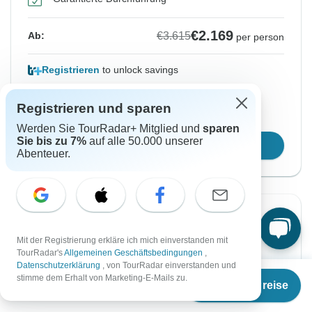
€2.169
€3.615
Ab:
per person
Registrieren
to unlock savings
Preis basierend auf gemeinsam genutztem
Registrieren und sparen
Zimmer
Werden Sie TourRadar+ Mitglied und
sparen
Sie bis zu 7%
auf alle 50.000 unserer
Reisetermin wählen
Abenteuer.
-40%
Mit der Registrierung erkläre ich mich einverstanden mit
Von Samstag
Bis Montag
TourRadar's
Allgemeinen Geschäftsbedingungen
,
29 Aug, 2026
7 Sep, 2026
Datenschutzerklärung
, von TourRadar einverstanden und
Ab
€3.219
stimme dem Erhalt von Marketing-E-Mails zu.
Termine & Preise
€
1.931
per person
Englisch
Garantierte Durchführung