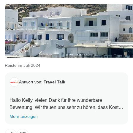
Reiste im Juli 2024
Antwort von:
Travel Talk
Hallo Kelly, vielen Dank für Ihre wunderbare
Bewertung! Wir freuen uns sehr zu hören, dass Kostas
Ihre erste Erfahrung in Griechenland unvergesslich
Mehr anzeigen
gemacht hat und dass Sie die perfekte Mischung aus
Aktivitäten und Freizeit genossen haben. Wir freuen