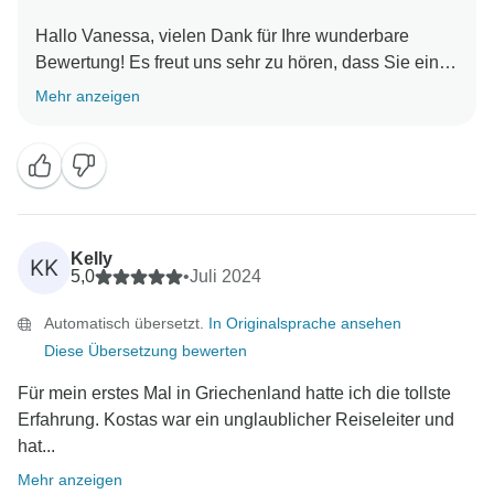
Hallo Vanessa, vielen Dank für Ihre wunderbare
Bewertung! Es freut uns sehr zu hören, dass Sie eine
tolle Zeit auf Ihrer Reise durch Griechenland hatten.
Mehr anzeigen
Wir schätzen Ihre Erfahrung als weibliche
Alleinreisende sehr und freuen uns, dass Ihr
Reiseleiter Stefanos mehr getan hat, um diese Reise
so angenehm und komfortabel wie möglich zu
gestalten! Wir werden Ihre freundlichen Worte an ihn
weiterleiten. Der Anblick Ihrer schönen Fotos aus
Kelly
KK
Griechenland hat uns sehr gefreut und wir hoffen, Sie
5,0
•
Juli 2024
bald bei einem weiteren Abenteuer zu sehen! Alles
Automatisch übersetzt.
In Originalsprache ansehen
Diese Übersetzung bewerten
Für mein erstes Mal in Griechenland hatte ich die tollste
Erfahrung. Kostas war ein unglaublicher Reiseleiter und
hat...
Mehr anzeigen