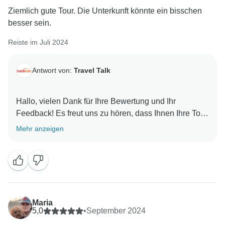
Ziemlich gute Tour. Die Unterkunft könnte ein bisschen
besser sein.
Reiste im Juli 2024
Antwort von:
Travel Talk
Hallo, vielen Dank für Ihre Bewertung und Ihr
Feedback! Es freut uns zu hören, dass Ihnen Ihre Tour
durch Griechenland gefallen hat, und wir schätzen
Mehr anzeigen
Ihre Kommentare zu den Unterkünften. Wir hoffen, Sie
bald bei einem weiteren Abenteuer begrüßen zu
Maria
5,0
•
September 2024