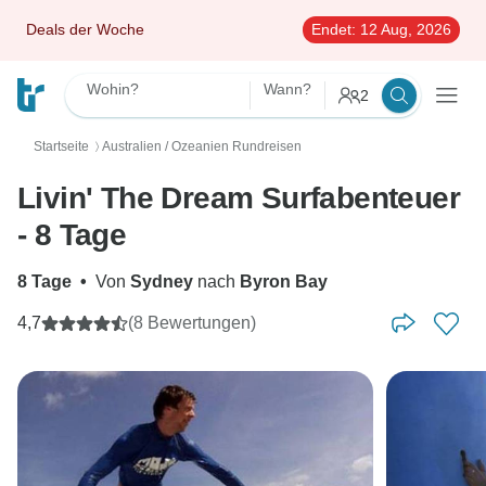
Deals der Woche
Endet:
12 Aug, 2026
Wohin?
Wann?
2
Startseite
Australien / Ozeanien Rundreisen
〉
Livin' The Dream Surfabenteuer
- 8 Tage
8 Tage
•
Von
Sydney
nach
Byron Bay
4,7
(8 Bewertungen)