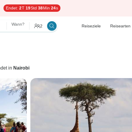
Endet:
2
T
19
Std
38
Min
23
s
Wann?
2
Reiseziele
Reisearten
det in
Nairobi