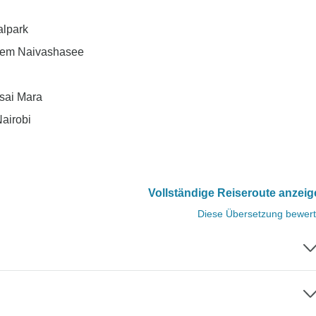
alpark
 dem Naivashasee
asai Mara
Nairobi
Vollständige Reiseroute anzei
Diese Übersetzung bewer