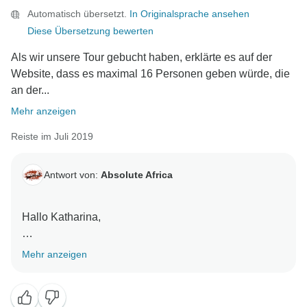
Automatisch übersetzt.
In Originalsprache ansehen
Diese Übersetzung bewerten
Als wir unsere Tour gebucht haben, erklärte es auf der
Website, dass es maximal 16 Personen geben würde, die
an der...
Mehr anzeigen
Reiste im Juli 2019
Antwort von:
Absolute Africa
Hallo Katharina,
Vielen Dank, dass Sie sich die Zeit genommen
Mehr anzeigen
haben, Feedback zu Ihrer Tour zu hinterlassen und
schön zu hören, dass Sie Ihren Gorilla Trek wirklich
genossen haben!