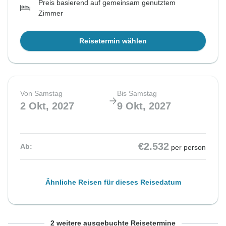
Preis basierend auf gemeinsam genutztem
Zimmer
Reisetermin wählen
Von Samstag
Bis Samstag
2 Okt, 2027
9 Okt, 2027
€2.532
Ab:
per person
Ähnliche Reisen für dieses Reisedatum
Von Samstag
Von Samstag
Bis Samstag
Bis Samstag
2 weitere ausgebuchte Reisetermine