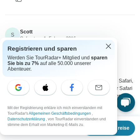
Scott
S
Gefragt am 1. Februar 2016
Wie groß ist die Gruppengröße?
Registrieren und sparen
Gruppengröße
Werden Sie TourRadar+ Mitglied und
sparen
Sie bis zu 7%
auf alle 50.000 unserer
Absolute Africa
Abenteuer.
Reiseveranstalter
•
Geschrieben am Februar 2016
Diese Reise ist Teil unserer längeren Absolute Safari,
die maximale Anzahl von Menschen auf dieser Safari
ist 28, in der Regel gibt es etwa 20-25 Personen.
0
Mit der Registrierung erkläre ich mich einverstanden mit
TourRadar's
Allgemeinen Geschäftsbedingungen
,
Datenschutzerklärung
, von TourRadar einverstanden und
Ab
stimme dem Erhalt von Marketing-E-Mails zu.
Termine & Preise
€
2.532
per person