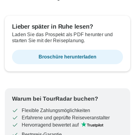
30 Okt, 2027
18 Dez, 2027
6 Nov, 2027
25 Dez, 2027
Lieber später in Ruhe lesen?
€2.532
€2.532
Ab:
Ab:
per person
per person
Laden Sie das Prospekt als PDF herunter und
starten Sie mit der Reiseplanung.
Ähnliche Reisen für dieses Reisedatum
Ähnliche Reisen für dieses Reisedatum
Broschüre herunterladen
Warum bei TourRadar buchen?
Flexible Zahlungsmöglichkeiten
Erfahrene und geprüfte Reiseveranstalter
Hervorragend bewertet auf
Bestpreis-Garantie