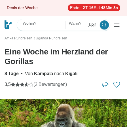
Deals der Woche
Endet:
2
T
16
Std
48
Min
2
s
Wohin?
Wann?
2
Afrika Rundreisen
Uganda Rundreisen
〉
Eine Woche im Herzland der
Gorillas
8 Tage
•
Von
Kampala
nach
Kigali
3,5
(2 Bewertungen)