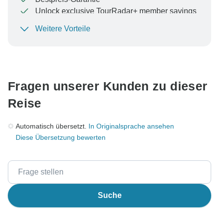
Unlock exclusive TourRadar+ member savings
Weitere Vorteile
Um Ihre Zahlung zu schützen und sicherzustellen,
dass Ihre Buchung in Österreich bearbeitet wird,
überweisen Sie niemals Geld oder kommunizieren Sie
nicht außerhalb der TourRadar-Website oder -App.
Fragen unserer Kunden zu dieser
Reise
Automatisch übersetzt.
In Originalsprache ansehen
Diese Übersetzung bewerten
Suche