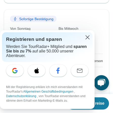
Sofortige Bestätigung
Von Sonntag
Bis Mittwoch
20 Jun, 2027
30 Jun, 2027
Registrieren und sparen
Werden Sie TourRadar+ Mitglied und
sparen
Englisch
Sie bis zu 7%
auf alle 50.000 unserer
Abenteuer.
€1.226
Ab:
per person
Registrieren
für große Ersparnisse
Preis basierend auf privatem Doppelzimmer
Mit der Registrierung erkläre ich mich einverstanden mit
TourRadar's
Allgemeinen Geschäftsbedingungen
,
Platz für 48 Std reservieren
Datenschutzerklärung
, von TourRadar einverstanden und
Ab
stimme dem Erhalt von Marketing-E-Mails zu.
Termine & Preise
€
1.226
Reisetermin wählen
per person