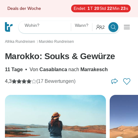
Deals der Woche
Endet:
1
T
20
Std
22
Min
22
s
Wohin?
Wann?
2
Afrika Rundreisen
Marokko Rundreisen
〉
Marokko: Souks & Gewürze
11 Tage
•
Von
Casablanca
nach
Marrakesch
4,3
(17 Bewertungen)