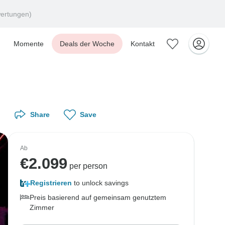
ertungen)
Momente
Deals der Woche
Kontakt
Share
Save
Ab
€
2.099
per person
Registrieren
to unlock savings
Preis basierend auf gemeinsam genutztem
Zimmer