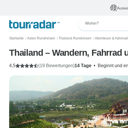
Auswa
Wohin?
Startseite
Asien Rundreisen
Thailand Rundreisen
Abenteuer & Adrenal
〉
〉
〉
Thailand – Wandern, Fahrrad 
4,5
(19 Bewertungen)
14 Tage
•
Beginnt und en