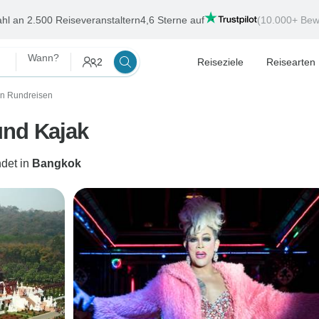
hl an 2.500 Reiseveranstaltern
4,6 Sterne auf
(10.000+ Bew
Wann?
2
Reiseziele
Reisearten
in Rundreisen
und Kajak
det in
Bangkok