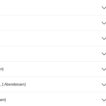
en)
, 1 Abendessen)
sen)