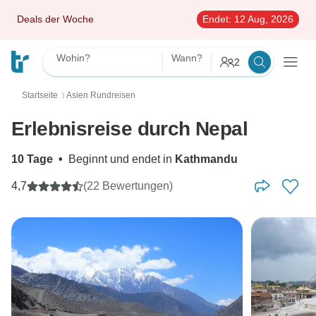
Deals der Woche
Endet:
12 Aug, 2026
Wohin?
Wann?
2
Startseite
Asien Rundreisen
〉
Erlebnisreise durch Nepal
10 Tage
•
Beginnt und endet in
Kathmandu
4,7
(22 Bewertungen)