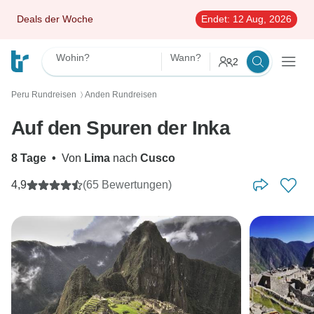
Deals der Woche
Endet:
12 Aug, 2026
Wohin?
Wann?
2
Peru Rundreisen
Anden Rundreisen
〉
Auf den Spuren der Inka
8 Tage
•
Von
Lima
nach
Cusco
4,9
(65 Bewertungen)