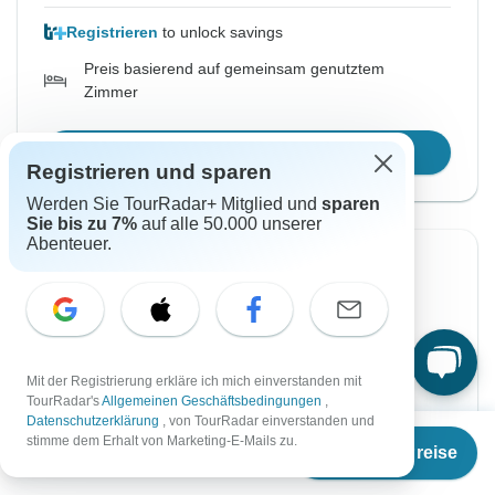
Registrieren
to unlock savings
Preis basierend auf gemeinsam genutztem
Zimmer
Reisetermin wählen
Registrieren und sparen
Werden Sie TourRadar+ Mitglied und
sparen
Sie bis zu 7%
auf alle 50.000 unserer
Abenteuer.
Von Donnerstag
Bis Donnerstag
27 Aug, 2026
3 Sep, 2026
Englisch
Fast ausgebucht
Mit der Registrierung erkläre ich mich einverstanden mit
Abfahrt auf Anfrage
TourRadar's
Allgemeinen Geschäftsbedingungen
,
Datenschutzerklärung
, von TourRadar einverstanden und
Ab
€1.399
stimme dem Erhalt von Marketing-E-Mails zu.
€1.449
Termine & Preise
Ab:
per person
€
1.189
per person