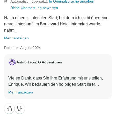
Automatisch übersetzt.
In Originalsprache ansehen
Diese Übersetzung bewerten
Nach einem schlechten Start, bei dem ich nicht über eine
neue Unterkunft im Boulevard Hotel informiert wurde,
nahm...
Mehr anzeigen
Reiste im August 2024
Antwort von:
G Adventures
Vielen Dank, dass Sie Ihre Erfahrung mit uns teilen,
Enrique. Wir bedauern den holprigen Start Ihrer
Reise, freuen uns aber, dass sie sich für Sie gewendet
Mehr anzeigen
hat. Wir hoffen, Sie in naher Zukunft bei einem