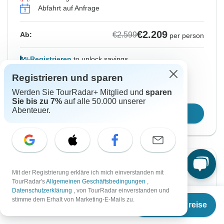
Abfahrt auf Anfrage
€2.209
€2.599
Ab:
per person
Registrieren
to unlock savings
Preis basierend auf gemeinsam genutztem
Registrieren und sparen
Zimmer
Werden Sie TourRadar+ Mitglied und
sparen
Sie bis zu 7%
auf alle 50.000 unserer
Abenteuer.
Reisetermin wählen
-25%
Mit der Registrierung erkläre ich mich einverstanden mit
TourRadar's
Allgemeinen Geschäftsbedingungen
,
Von Freitag
Bis Samstag
Datenschutzerklärung
, von TourRadar einverstanden und
4 Sep, 2026
12 Sep, 2026
Ab
€2.379
stimme dem Erhalt von Marketing-E-Mails zu.
Termine & Preise
€
1.784
per person
Englisch