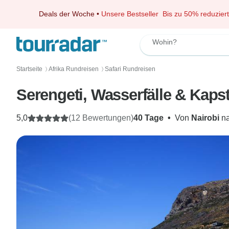
Deals der Woche
•
Unsere Bestseller
Bis zu 50% reduziert
Wohin?
Startseite
Afrika Rundreisen
Safari Rundreisen
〉
〉
Serengeti, Wasserfälle & Kapst
5,0
(12 Bewertungen)
40 Tage
•
Von
Nairobi
n