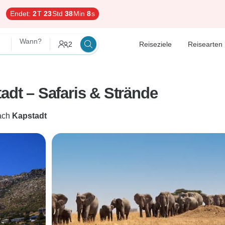
Endet:
2
T
23
Std
38
Min
7
s
Wann?
2
Reiseziele
Reisearten
adt – Safaris & Strände
ach
Kapstadt