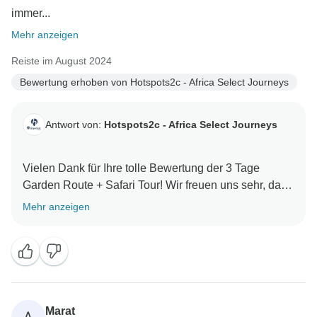
immer...
Mehr anzeigen
Reiste im August 2024
Bewertung erhoben von Hotspots2c - Africa Select Journeys
Antwort von:
Hotspots2c - Africa Select Journeys
Vielen Dank für Ihre tolle Bewertung der 3 Tage
Garden Route + Safari Tour! Wir freuen uns sehr, dass
Sie eine fantastische Reise mit unvergesslichen
Mehr anzeigen
Erlebnissen hatten. Manchmal lässt sich Humor nicht
immer perfekt übertragen, aber wir finden es toll, dass
Sie sich auf das Abenteuer eingelassen und es
trotzdem genossen haben! Wir hoffen, dass wir Sie
bald auf einer weiteren Reise für noch mehr
unvergessliche Momente wiedersehen. Von, Team
Marat