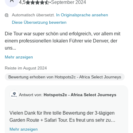
A
4,5
•
September 2024
Automatisch übersetzt.
In Originalsprache ansehen
Diese Übersetzung bewerten
Die Tour war super schön und erfolgreich, vor allem mit
einem professionellen lokalen Führer wie Denver, der
uns...
Mehr anzeigen
Reiste im August 2024
Bewertung erhoben von Hotspots2c - Africa Select Journeys
Antwort von:
Hotspots2c - Africa Select Journeys
Vielen Dank für Ihre tolle Bewertung der 3-tägigen
Garden Route + Safari Tour. Es freut uns sehr zu
hören, dass Sie eine fantastische Reiseerfahrung
Mehr anzeigen