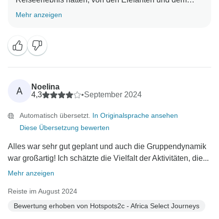
Bungee bis zur Safari. Wir freuen uns, dass die
Mehr anzeigen
Einblicke von Guide Gerhard Ihr Abenteuer bereichert
haben und dass die Vielfalt der Aktivitäten es
unvergesslich gemacht hat. Wir freuen uns auch über
Ihr Feedback zu den Unterkünften - das Wissen um
die verschiedenen Möglichkeiten hilft uns dabei,
weiterhin ein gutes Preis-Leistungs-Verhältnis für jede
Noelina
A
Art von Reisenden anzubieten. Wir freuen uns, dass
4,3
•
September 2024
das Gesamterlebnis Ihre Erwartungen erfüllt hat, und
Automatisch übersetzt.
In Originalsprache ansehen
würden uns freuen, Sie auch in Zukunft bei weiteren
Diese Übersetzung bewerten
spannenden Abenteuern begrüßen zu dürfen! Immer
Alles war sehr gut geplant und auch die Gruppendynamik
war großartig! Ich schätzte die Vielfalt der Aktivitäten, die...
Mehr anzeigen
Reiste im August 2024
Bewertung erhoben von Hotspots2c - Africa Select Journeys