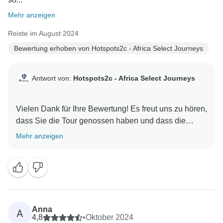
Mehr anzeigen
Reiste im August 2024
Bewertung erhoben von Hotspots2c - Africa Select Journeys
Antwort von:
Hotspots2c - Africa Select Journeys
Vielen Dank für Ihre Bewertung! Es freut uns zu hören,
dass Sie die Tour genossen haben und dass die
perfekte Mischung aus Informationen und Humor des
Mehr anzeigen
Reiseleiters TK die Reise noch unterhaltsamer
gemacht hat. Wir verstehen, dass ein wenig mehr Zeit
vor den Aktivitäten schön wäre, aber wie Sie schon
sagten, ist dieses rasante Abenteuer darauf
ausgelegt, alle Höhepunkte der Garden Route
abzudecken.
Anna
A
4,8
•
Oktober 2024