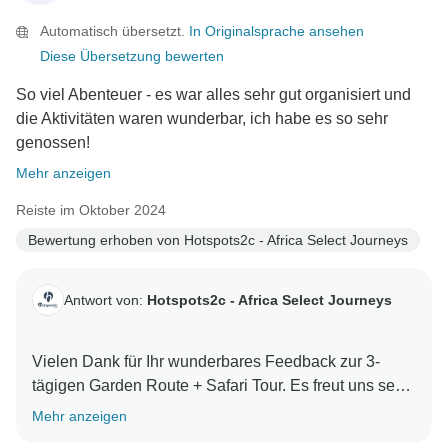
Für diejenigen, die es etwas ruhiger angehen lassen
Automatisch übersetzt.
In Originalsprache ansehen
möchten, bieten wir auch 5-tägige, 7-tägige und sogar
Diese Übersetzung bewerten
10-tägige Gardenroute-Touren an, bei denen Sie mehr
Zeit haben, die einzelnen Ziele zu genießen. Wir
So viel Abenteuer - es war alles sehr gut organisiert und
würden uns freuen, wenn Sie uns das nächste Mal bei
die Aktivitäten waren wunderbar, ich habe es so sehr
einem längeren Abenteuer begleiten würden!
genossen!
Mehr anzeigen
Herzliche Grüße aus Südafrika,
Reiste im Oktober 2024
Bewertung erhoben von Hotspots2c - Africa Select Journeys
Antwort von:
Hotspots2c - Africa Select Journeys
Vielen Dank für Ihr wunderbares Feedback zur 3-
tägigen Garden Route + Safari Tour. Es freut uns sehr
zu hören, dass Sie das ganze Abenteuer genossen
Mehr anzeigen
haben, und wir sind begeistert, dass alles gut