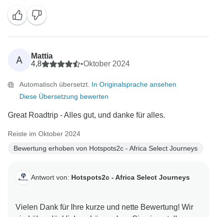
organisiert war. Es ist fantastisch zu wissen, dass
Ihnen die Aktivitäten ebenso viel Spaß gemacht
haben. Wir wissen es wirklich zu schätzen, dass Sie
Ihre Erfahrungen mit uns geteilt haben und hoffen, Sie
bald wieder zu weiteren Abenteuern begrüßen zu
Mattia
A
4,8
•
Oktober 2024
Automatisch übersetzt.
In Originalsprache ansehen
Diese Übersetzung bewerten
Great Roadtrip - Alles gut, und danke für alles.
Reiste im Oktober 2024
Bewertung erhoben von Hotspots2c - Africa Select Journeys
Antwort von:
Hotspots2c - Africa Select Journeys
Vielen Dank für Ihre kurze und nette Bewertung! Wir