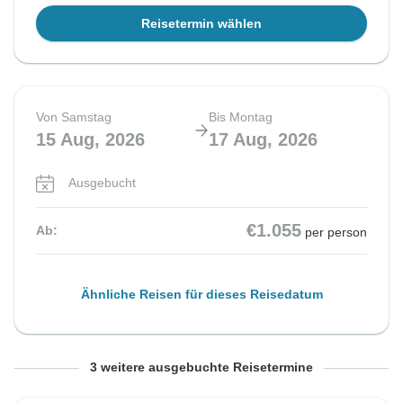
Reisetermin wählen
Von Samstag
Bis Montag
15 Aug, 2026
17 Aug, 2026
Ausgebucht
€1.055
Ab:
per person
Ähnliche Reisen für dieses Reisedatum
Von Sonntag
Von Montag
Von Dienstag
Bis Dienstag
Bis Mittwoch
Bis Donnerstag
3 weitere ausgebuchte Reisetermine
16 Aug, 2026
17 Aug, 2026
18 Aug, 2026
18 Aug, 2026
19 Aug, 2026
20 Aug, 2026