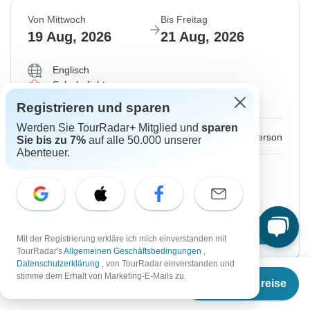
Von Mittwoch
Bis Freitag
Ausgebucht
Ausgebucht
Ausgebucht
19 Aug, 2026
21 Aug, 2026
€1.055
€1.055
€1.055
Ab:
Ab:
Ab:
per person
per person
per person
Englisch
Sehr beliebt
Abfahrt auf Anfrage
Registrieren und sparen
Ähnliche Reisen für dieses Reisedatum
Ähnliche Reisen für dieses Reisedatum
Ähnliche Reisen für dieses Reisedatum
Werden Sie TourRadar+ Mitglied und
sparen
€1.055
Ab:
per person
Sie bis zu 7%
auf alle 50.000 unserer
Abenteuer.
Registrieren
to unlock savings
Preis basierend auf privatem Doppelzimmer
Reisetermin wählen
Mit der Registrierung erkläre ich mich einverstanden mit
TourRadar's
Allgemeinen Geschäftsbedingungen
,
Datenschutzerklärung
, von TourRadar einverstanden und
Ab
stimme dem Erhalt von Marketing-E-Mails zu.
Termine & Preise
€
402
per person
Von Donnerstag
Bis Samstag