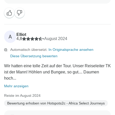
hatten! Es ist schön zu wissen, dass die
Professionalität und das Engagement von Guide
Denver einen so positiven Einfluss auf Ihre Reise
hatten. Seine Fähigkeit, auf alle Fragen und Wünsche
einzugehen, zeichnet ihn wirklich aus, und es freut
uns zu hören, dass er dazu beigetragen hat, Ihre
Elliot
A
Reise unvergesslich zu machen. Vielen Dank für Ihr
4,8
•
August 2024
Feedback, und wir würden uns freuen, Sie für ein
Automatisch übersetzt.
In Originalsprache ansehen
weiteres unvergessliches Abenteuer wieder bei uns
Diese Übersetzung bewerten
begrüßen zu dürfen! Immer auf Entdeckungsreise,
Wir hatten eine tolle Zeit auf der Tour. Unser Reiseleiter TK
ist der Mann! Höhlen und Bungee, so gut.... Daumen
hoch...
Mehr anzeigen
Reiste im August 2024
Bewertung erhoben von Hotspots2c - Africa Select Journeys