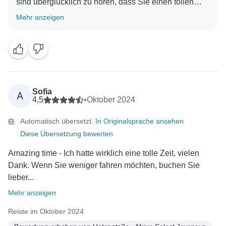
sind überglücklich zu hören, dass Sie einen tollen
Roadtrip hatten. Es ist immer schön zu wissen, dass
Mehr anzeigen
alles "gut" war - und wir sind sehr dankbar für Ihre
freundlichen Worte. Nochmals vielen Dank für alles,
und wir hoffen, Sie bald wieder für ein weiteres
Abenteuer mit Hotspots2C begrüßen zu dürfen! Immer
Sofia
A
4,5
•
Oktober 2024
Automatisch übersetzt.
In Originalsprache ansehen
Diese Übersetzung bewerten
Amazing time - Ich hatte wirklich eine tolle Zeit, vielen
Dank. Wenn Sie weniger fahren möchten, buchen Sie
lieber...
Mehr anzeigen
Reiste im Oktober 2024