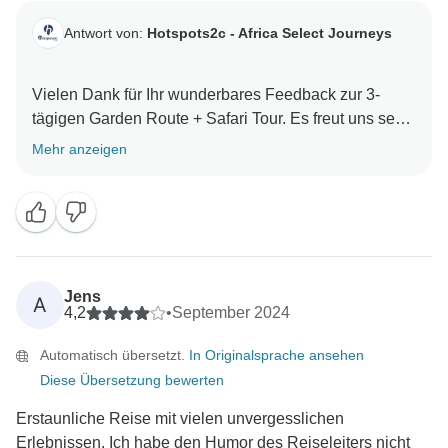
Antwort von:
Hotspots2c - Africa Select Journeys
Vielen Dank für Ihr wunderbares Feedback zur 3-
tägigen Garden Route + Safari Tour. Es freut uns sehr
zu hören, dass Ihnen die gut geplante Reiseroute, die
Mehr anzeigen
tolle Gruppendynamik und die Vielfalt der Aktivitäten
während der Reise gefallen haben. Das Wissen und
die Führung von Big G (Guide Gerhard) machen die
Reise zu einem unvergesslichen Erlebnis und wir
freuen uns, dass er dazu beigetragen hat, dass Ihre
Reise sowohl lehrreich als auch angenehm war. Wir
Jens
A
hoffen, Sie bald bei einem weiteren Abenteuer
4,2
•
September 2024
begrüßen zu dürfen! Alles Gute, Team Hotspots2C
Automatisch übersetzt.
In Originalsprache ansehen
Diese Übersetzung bewerten
Erstaunliche Reise mit vielen unvergesslichen
Erlebnissen. Ich habe den Humor des Reiseleiters nicht