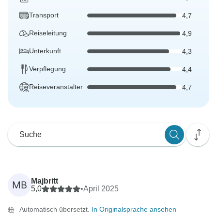
Transport
4,7
Reiseleitung
4,9
Unterkunft
4,3
Verpflegung
4,4
Reiseveranstalter
4,7
Majbritt
MB
5,0
•
April 2025
Automatisch übersetzt.
In Originalsprache ansehen