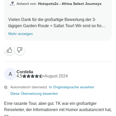
Antwort von:
Hotspots2c - Africa Select Journeys
Vielen Dank für die großartige Bewertung der 3-
tägigen Garden Route + Safari Tour! Wir sind so froh,
dass Sie eine tolle Zeit auf dieser Tour hatten.
Mehr anzeigen
Reiseleiter TK weiß definitiv, wie man ein Abenteuer
noch besser macht, und es ist fantastisch zu hören,
dass die Cango-Höhlen und das Bungee-Jumping für
Sie die Highlights waren. Ein großes Lob an alle - wir
hoffen, dass wir Sie für weitere unvergessliche
Cordelia
A
4,5
•
August 2024
Automatisch übersetzt.
In Originalsprache ansehen
Diese Übersetzung bewerten
Eine rasante Tour, aber gut. TK war ein großartiger
Reiseleiter, der Informationen mit Humor ausbalanciert hat,
so...