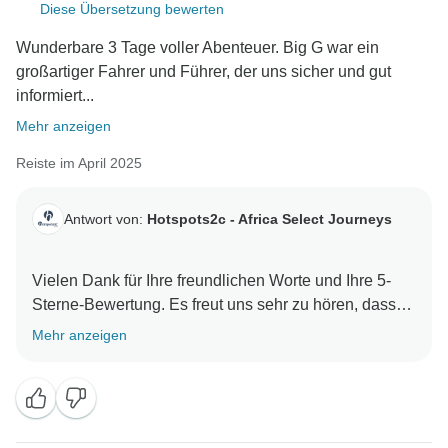
Diese Übersetzung bewerten
Wunderbare 3 Tage voller Abenteuer. Big G war ein
großartiger Fahrer und Führer, der uns sicher und gut
informiert...
Mehr anzeigen
Reiste im April 2025
Antwort von:
Hotspots2c - Africa Select Journeys
Vielen Dank für Ihre freundlichen Worte und Ihre 5-
Sterne-Bewertung. Es freut uns sehr zu hören, dass
Sie drei wundervolle Tage voller Abenteuer hatten
Mehr anzeigen
und dass Big G (Guide Gerhard) die Reise mit seinen
Führungs- und Fahrkünsten sowohl sicher als auch
unvergesslich gemacht hat.