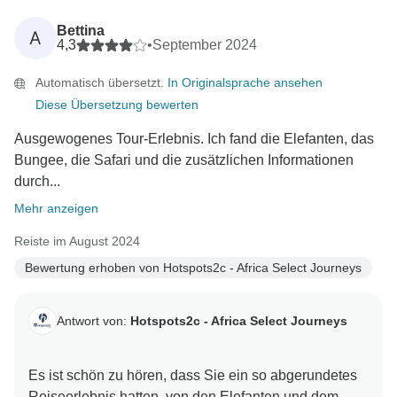
Wir werden Ihren Dank an ihn weiterleiten - er wird
sich freuen zu wissen, dass er dazu beigetragen hat,
Bettina
A
Ihr Erlebnis zu einem so großartigen Erlebnis zu
4,3
•
September 2024
machen.
Automatisch übersetzt.
In Originalsprache ansehen
Diese Übersetzung bewerten
Wir hoffen, Sie bald wieder bei einem weiteren
Abenteuer mit uns begrüßen zu dürfen!
Ausgewogenes Tour-Erlebnis. Ich fand die Elefanten, das
Bungee, die Safari und die zusätzlichen Informationen
Bleiben Sie immer abenteuerlustig,
durch...
Mehr anzeigen
Reiste im August 2024
Bewertung erhoben von Hotspots2c - Africa Select Journeys
Antwort von:
Hotspots2c - Africa Select Journeys
Es ist schön zu hören, dass Sie ein so abgerundetes
Reiseerlebnis hatten, von den Elefanten und dem