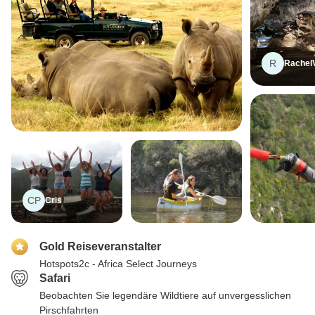
R
Rachel
CP
Cris
Gold Reiseveranstalter
Hotspots2c - Africa Select Journeys
Safari
Beobachten Sie legendäre Wildtiere auf unvergesslichen
Pirschfahrten