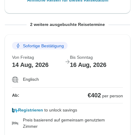
Ähnliche Reisen für dieses Reisedatum
Von Mittwoch
Von Donnerstag
Bis Freitag
Bis Samstag
2 weitere ausgebuchte Reisetermine
12 Aug, 2026
13 Aug, 2026
14 Aug, 2026
15 Aug, 2026
Sofortige Bestätigung
Ausgebucht
Ausgebucht
Von Freitag
Bis Sonntag
€1.055
€1.055
Ab:
Ab:
per person
per person
14 Aug, 2026
16 Aug, 2026
Englisch
Ähnliche Reisen für dieses Reisedatum
Ähnliche Reisen für dieses Reisedatum
€402
Ab:
per person
Registrieren
to unlock savings
Preis basierend auf gemeinsam genutztem
Zimmer