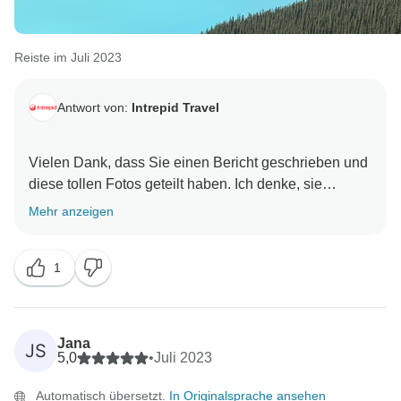
Reiste im Juli 2023
Antwort von:
Intrepid Travel
Vielen Dank, dass Sie einen Bericht geschrieben und
diese tollen Fotos geteilt haben. Ich denke, sie
sprechen für sich selbst. Es ist schön zu wissen, dass
Mehr anzeigen
Sie eine fantastische Reise hatten und wir Sie bald
bei einem weiteren unserer Abenteuer begrüßen
1
Jana
JS
5,0
•
Juli 2023
Automatisch übersetzt.
In Originalsprache ansehen