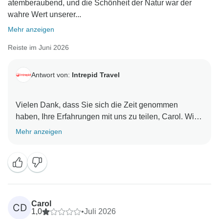
atemberaubend, und die Schönheit der Natur war der
wahre Wert unserer...
Mehr anzeigen
Reiste im Juni 2026
Antwort von:
Intrepid Travel
Vielen Dank, dass Sie sich die Zeit genommen
haben, Ihre Erfahrungen mit uns zu teilen, Carol. Wir
freuen uns zwar zu hören, dass Sie die kanadischen
Mehr anzeigen
Rocky Mountains als ein so atemberaubendes
Reiseziel empfunden haben, bedauern es jedoch
sehr, dass Ihre Erfahrungen mit Ihrem Reiseleiter so
weit hinter Ihren Erwartungen zurückgeblieben sind.
Wir wissen es sehr zu schätzen, dass Sie sich die Zeit
Carol
CD
genommen haben, uns ein so detailliertes Feedback
1,0
•
Juli 2026