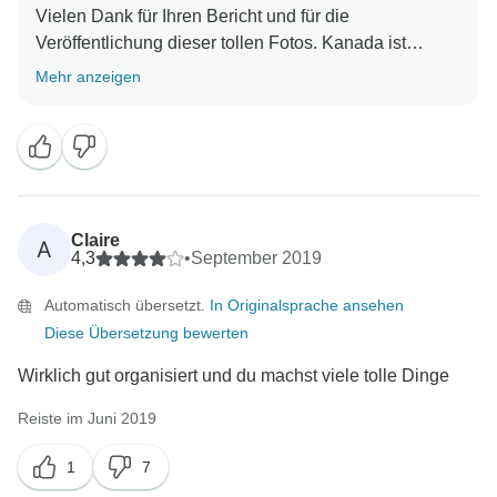
Vielen Dank für Ihren Bericht und für die
Veröffentlichung dieser tollen Fotos. Kanada ist
wirklich ein wunderschönes Land. Es ist schön zu
Mehr anzeigen
wissen, dass Sie eine tolle Zeit hatten und dass Dusty
der Beste war. Wir hoffen, dass Sie eine andere
Reiseroute nach Ihrem Geschmack finden und wir Sie
bald wieder auf einem unserer Abenteuer begrüßen
Claire
A
4,3
•
September 2019
Automatisch übersetzt.
In Originalsprache ansehen
Diese Übersetzung bewerten
Wirklich gut organisiert und du machst viele tolle Dinge
Reiste im Juni 2019
1
7