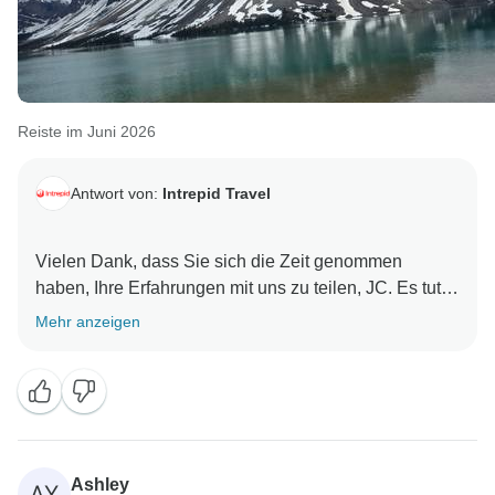
Reiste im Juni 2026
Antwort von:
Intrepid Travel
Vielen Dank, dass Sie sich die Zeit genommen
haben, Ihre Erfahrungen mit uns zu teilen, JC. Es tut
uns leid zu hören, dass die Campingmöglichkeiten
Mehr anzeigen
nicht Ihren Erwartungen entsprachen und Sie
enttäuscht abreisten.
Unsere Reise in die kanadischen Rocky Mountains
umfasst zwei Übernachtungen auf Campingplätzen
mit einfacher Ausstattung sowie weitere elf
Ashley
AY