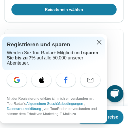
Reisetermin wählen
Sofortige Bestätigung
-15%
Registrieren und sparen
Von Mittwoch
Bis Mittwoch
Werden Sie TourRadar+ Mitglied und
sparen
16 Sep, 2026
30 Sep, 2026
Sie bis zu 7%
auf alle 50.000 unserer
Abenteuer.
Englisch
Sehr beliebt
Garantierte Durchführung
€2.679
€3.151
Ab:
per person
Mit der Registrierung erkläre ich mich einverstanden mit
TourRadar's
Allgemeinen Geschäftsbedingungen
,
Datenschutzerklärung
, von TourRadar einverstanden und
Registrieren
to unlock savings
Ab
€3.195
stimme dem Erhalt von Marketing-E-Mails zu.
Termine & Preise
€
2.556
per person
Preis basierend auf gemeinsam genutztem
Zimmer