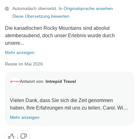
zu geben, da dies uns die Möglichkeit gibt, die von
Automatisch übersetzt.
In Originalsprache ansehen
Ihnen angesprochenen Bedenken zu prüfen. Ein
Diese Übersetzung bewerten
Mitarbeiter unseres Kundenservice-Teams wird sich
direkt mit Ihnen in Verbindung setzen, um Ihre
Die kanadischen Rocky Mountains sind absolut
Erfahrungen besser nachzuvollziehen und Ihre
atemberaubend, doch unser Erlebnis wurde durch
unsere...
Mehr anzeigen
Reiste im Mai 2026
Antwort von:
Intrepid Travel
Vielen Dank, dass Sie sich die Zeit genommen
haben, Ihre Erfahrungen mit uns zu teilen, Carol. Wir
freuen uns zwar zu hören, dass Sie die kanadischen
Mehr anzeigen
Rocky Mountains als ein so atemberaubendes
Reiseziel empfunden haben, bedauern es jedoch
sehr, dass Ihre Erfahrungen mit Ihrem Reiseleiter so