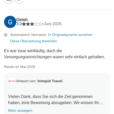
weit hinter Ihren Erwartungen zurückgeblieben sind.
Wir wissen es sehr zu schätzen, dass Sie sich die Zeit
Girish
genommen haben, uns ein so detailliertes Feedback
3,0
•
Juni 2026
zu geben, da dies uns die Möglichkeit gibt, die von
Automatisch übersetzt.
In Originalsprache ansehen
Ihnen angesprochenen Bedenken zu prüfen. Ein
Diese Übersetzung bewerten
Mitarbeiter unseres Kundenservice-Teams wird sich
direkt mit Ihnen in Verbindung setzen, um Ihre
Es war zwar weitläufig, doch die
Erfahrungen besser nachzuvollziehen und Ihre
Versorgungseinrichtungen waren sehr einfach gehalten.
Reiste im Mai 2026
Antwort von:
Intrepid Travel
Vielen Dank, dass Sie sich die Zeit genommen
haben, eine Bewertung abzugeben. Wir wissen Ihr
Feedback bezüglich der Länge der Reise und der
Mehr anzeigen