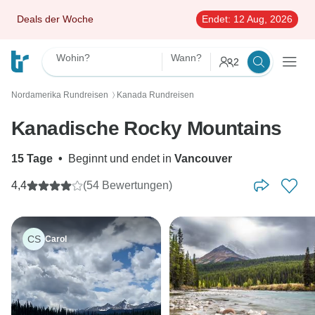
Deals der Woche
Endet:
12 Aug, 2026
Wohin?
Wann?
2
Nordamerika Rundreisen
Kanada Rundreisen
〉
Kanadische Rocky Mountains
15 Tage
•
Beginnt und endet in
Vancouver
4,4
(54 Bewertungen)
CS
Carol