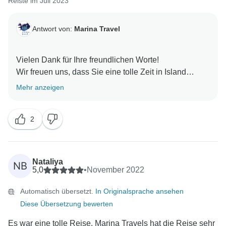
Reiste im Juli 2023
Antwort von:
Marina Travel
Vielen Dank für Ihre freundlichen Worte!
Wir freuen uns, dass Sie eine tolle Zeit in Island
hatten. Wir hoffen, dass wir Sie wiedersehen.
Mehr anzeigen
2
Nataliya
NB
5,0
•
November 2022
Automatisch übersetzt.
In Originalsprache ansehen
Diese Übersetzung bewerten
Es war eine tolle Reise. Marina Travels hat die Reise sehr