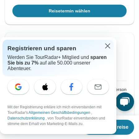
Reisetermin wählen
Von Donnerstag
Bis Mittwoch
Registrieren und sparen
20 Aug, 2026
26 Aug, 2026
Werden Sie TourRadar+ Mitglied und
sparen
Sie bis zu 7%
auf alle 50.000 unserer
Englisch
Abenteuer.
Abfahrt auf Anfrage
€2.672
Ab:
per person
Registrieren
to unlock savings
Mit der Registrierung erkläre ich mich einverstanden mit
TourRadar's
Allgemeinen Geschäftsbedingungen
,
Preis basierend auf privatem Doppelzimmer
Datenschutzerklärung
, von TourRadar einverstanden und
Ab
€2.482
stimme dem Erhalt von Marketing-E-Mails zu.
Termine & Preise
€
2.234
per person
Reisetermin wählen