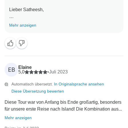
Lieber Satheesh,
es freut uns wirklich sehr, dass Sie uns Ihr Island-
Mehr anzeigen
Erlebnis anvertraut haben. Es freut uns zu hören, dass
Sie eine tolle Zeit in unserem Land hatten und eine
Reise, die dazu passt! Vielen Dank, dass Sie sich die
Zeit genommen haben, uns zu bewerten.
Elaine
EB
5,0
•
Juli 2023
Automatisch übersetzt.
In Originalsprache ansehen
Diese Übersetzung bewerten
Diese Tour war von Anfang bis Ende großartig, besonders
für unsere erste Reise nach Island! Die Kombination aus...
Mehr anzeigen