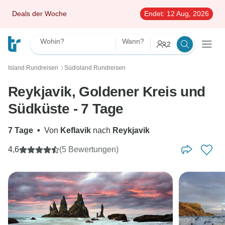
Deals der Woche
Endet:
12 Aug, 2026
Wohin?
Wann?
2
Island Rundreisen
Südisland Rundreisen
〉
Reykjavik, Goldener Kreis und
Südküste - 7 Tage
7 Tage
•
Von
Keflavik
nach
Reykjavik
4,6
(5 Bewertungen)