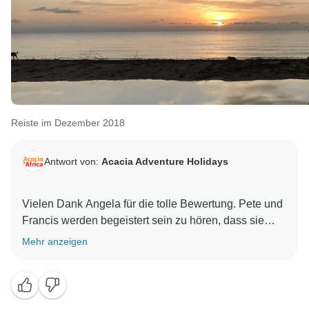
Reiste im Dezember 2018
Antwort von:
Acacia Adventure Holidays
Vielen Dank Angela für die tolle Bewertung. Pete und
Francis werden begeistert sein zu hören, dass sie
Ihren Urlaub so unvergesslich gemacht haben. Wir
Mehr anzeigen
freuen uns, Sie wieder bei uns begrüßen zu dürfen.