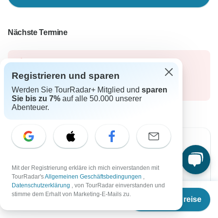
Nächste Termine
Die aktuellen Angebote gibt es nur für eine
Registrieren und sparen
beschränkte Zeit.
Bis
12 Aug, 2026
Werden Sie TourRadar+ Mitglied und
sparen
Sie bis zu 7%
auf alle 50.000 unserer
Abenteuer.
-25%
Von Donnerstag
Bis Donnerstag
Mit der Registrierung erkläre ich mich einverstanden mit
13 Aug, 2026
10 Sep, 2026
TourRadar's
Allgemeinen Geschäftsbedingungen
,
Datenschutzerklärung
, von TourRadar einverstanden und
Ab
€4.725
stimme dem Erhalt von Marketing-E-Mails zu.
Englisch
Termine & Preise
€
3.544
per person
Sehr beliebt
Garantierte Durchführung