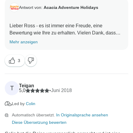
Antwort von:
Acacia Adventure Holidays
Lieber Ross - es ist immer eine Freude, eine
Bewertung wie Ihre zu erhalten. Vielen Dank, dass
Sie sich die Zeit genommen haben, über Ihre
Mehr anzeigen
Erfahrung zu schreiben und die Details, was Sie auf
dieser Tour erwarten. Der East African Explorer 21
3
Tage Camping Trip ist sicherlich ein fester Favorit und
ich glaube, dass diese Erinnerungen ein Leben lang
halten werden. Wir hoffen, dass Sie bald wieder Afrika
Teigan
T
5,0
•
Juni 2018
Led by
Colin
Automatisch übersetzt.
In Originalsprache ansehen
Diese Übersetzung bewerten