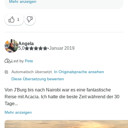
Mehr anzeigen
uns, dass Sie Ihre Tour mit uns genossen haben.
1
Wir werden sicherstellen, dass Ihre Kommentare an
unseren Betriebsleiter weitergeleitet werden, damit
Pete und Francis die Anerkennung erhalten, die sie
verdienen :-)
Angela
5,0
•
Januar 2019
Wir hoffen, Sie bei Ihrem nächsten Besuch wieder in
Led by
Pete
Afrika begrüßen zu dürfen.
Automatisch übersetzt.
In Originalsprache ansehen
Alles Gute für Sie,
Diese Übersetzung bewerten
Von J'Burg bis nach Nairobi war es eine fantastische
Reise mit Acacia. Ich hatte die beste Zeit während der 30
Tage...
Mehr anzeigen