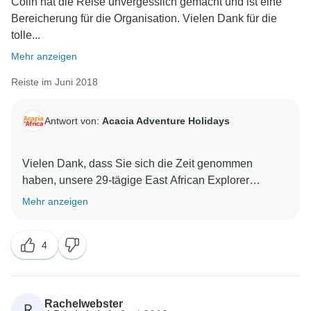
Colin hat die Reise unvergesslich gemacht und ist eine
Bereicherung für die Organisation. Vielen Dank für die
tolle...
Mehr anzeigen
Reiste im Juni 2018
Antwort von:
Acacia Adventure Holidays
Vielen Dank, dass Sie sich die Zeit genommen
haben, unsere 29-tägige East African Explorer
Overland Tour zu bewerten. Wir freuen uns, dass Sie
Mehr anzeigen
Ihre Tour bei uns genossen haben. Wir geben Ihre
4
Rachelwebster
R