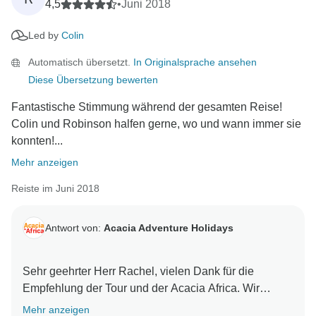
4,5
•
Juni 2018
Led by
Colin
Automatisch übersetzt.
In Originalsprache ansehen
Diese Übersetzung bewerten
Fantastische Stimmung während der gesamten Reise!
Colin und Robinson halfen gerne, wo und wann immer sie
konnten!...
Mehr anzeigen
Reiste im Juni 2018
Antwort von:
Acacia Adventure Holidays
Sehr geehrter Herr Rachel, vielen Dank für die
Empfehlung der Tour und der Acacia Africa. Wir
hoffen, Sie wieder für ein weiteres Afrika-Abenteuer
Mehr anzeigen