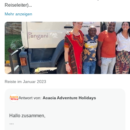
Reiseleiter)...
Mehr anzeigen
Reiste im Januar 2023
Antwort von:
Acacia Adventure Holidays
Hallo zusammen,
Vielen Dank für Ihre freundlichen Worte - wir freuen