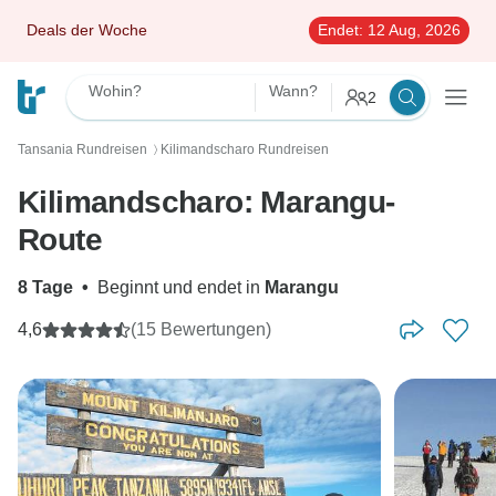
Deals der Woche
Endet:
12 Aug, 2026
Wohin?
Wann?
2
Tansania Rundreisen
Kilimandscharo Rundreisen
〉
Kilimandscharo: Marangu-
Route
8 Tage
•
Beginnt und endet in
Marangu
4,6
(15 Bewertungen)