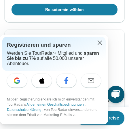
Reisetermin wählen
Sofortige Bestätigung
Registrieren und sparen
Von Samstag
Bis Samstag
Werden Sie TourRadar+ Mitglied und
sparen
30 Jan, 2027
6 Feb, 2027
Sie bis zu 7%
auf alle 50.000 unserer
Abenteuer.
Englisch
Sehr beliebt
Garantierte Durchführung
€2.770
Ab:
Mit der Registrierung erkläre ich mich einverstanden mit
per person
TourRadar's
Allgemeinen Geschäftsbedingungen
,
Datenschutzerklärung
, von TourRadar einverstanden und
Ab
€2.570
Registrieren
to unlock savings
stimme dem Erhalt von Marketing-E-Mails zu.
Termine & Preise
€
2.056
per person
Preis basierend auf gemeinsam genutztem