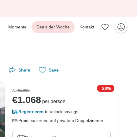
Momente
Deals der Woche
Kontakt
Share
Save
-20%
Ab
€1.335
€
1.068
per person
Registrieren
to unlock savings
Preis basierend auf privatem Doppelzimmer