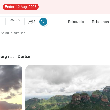
Endet:
12 Aug, 2026
Wann?
2
Reiseziele
Reisearten
Safari Rundreisen
〉
burg
nach
Durban