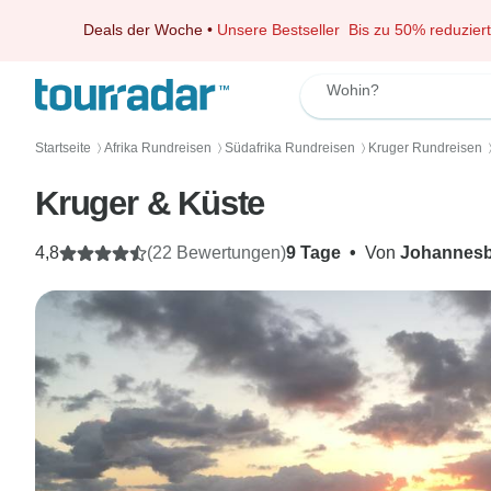
Deals der Woche
•
Unsere Bestseller
Bis zu 50% reduziert
Wohin?
Startseite
Afrika Rundreisen
Südafrika Rundreisen
Kruger Rundreisen
〉
〉
〉
Kruger & Küste
4,8
(22 Bewertungen)
9 Tage
•
Von
Johannes