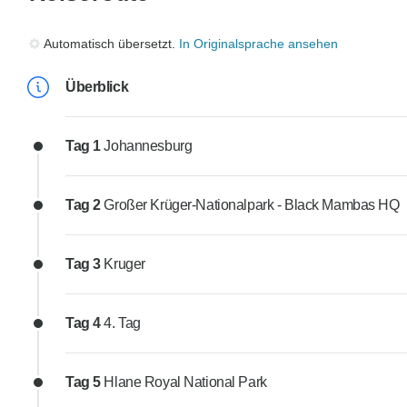
Automatisch übersetzt.
In Originalsprache ansehen
Überblick
Tag 1
Johannesburg
Tag 2
Großer Krüger-Nationalpark - Black Mambas HQ
Tag 3
Kruger
Tag 4
4. Tag
Tag 5
Hlane Royal National Park