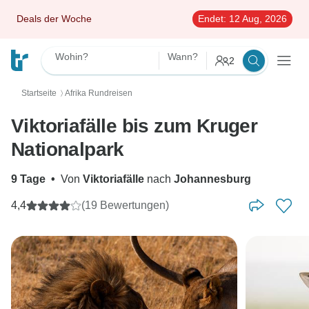
Deals der Woche
Endet:
12 Aug, 2026
Wohin?
Wann?
2
Startseite
Afrika Rundreisen
〉
Viktoriafälle bis zum Kruger
Nationalpark
9 Tage
•
Von
Viktoriafälle
nach
Johannesburg
4,4
(19 Bewertungen)