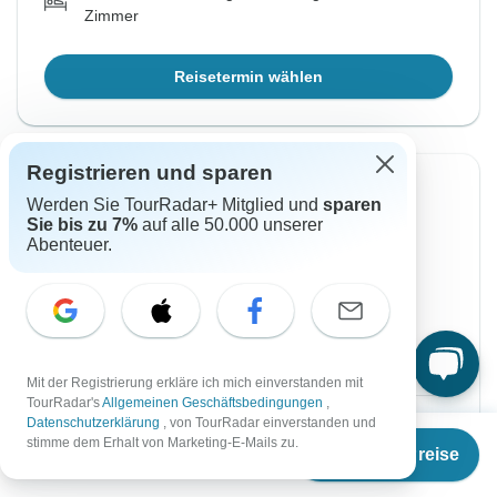
Zimmer
Reisetermin wählen
Registrieren und sparen
Sofortige Bestätigung
Werden Sie TourRadar+ Mitglied und
sparen
Sie bis zu 7%
auf alle 50.000 unserer
Von Sonntag
Bis Montag
Abenteuer.
4 Okt, 2026
12 Okt, 2026
Englisch
Sehr beliebt
Garantierte Durchführung
Mit der Registrierung erkläre ich mich einverstanden mit
TourRadar's
Allgemeinen Geschäftsbedingungen
,
€1.650
Datenschutzerklärung
, von TourRadar einverstanden und
Ab:
per person
Ab
€1.520
stimme dem Erhalt von Marketing-E-Mails zu.
Termine & Preise
€
1.064
per person
Registrieren
to unlock savings