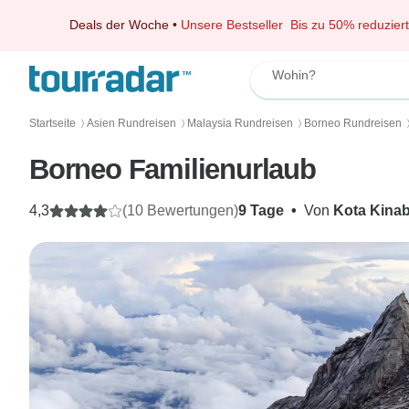
Deals der Woche
•
Unsere Bestseller
Bis zu 50% reduziert
Wohin?
Startseite
Asien Rundreisen
Malaysia Rundreisen
Borneo Rundreisen
〉
〉
〉
Borneo Familienurlaub
4,3
(10 Bewertungen)
9 Tage
•
Von
Kota Kina