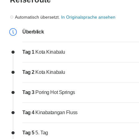
Automatisch übersetzt.
In Originalsprache ansehen
Überblick
Tag 1
Kota Kinabalu
Tag 2
Kota Kinabalu
Tag 3
Poring Hot Springs
Tag 4
Kinabatangan Fluss
Tag 5
5. Tag