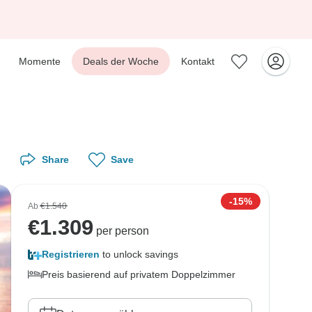
Momente
Deals der Woche
Kontakt
Share
Save
-15%
Ab
€1.540
€
1.309
per person
Registrieren
to unlock savings
Preis basierend auf privatem Doppelzimmer