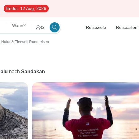
Endet:
12 Aug, 2026
Wann?
2
Reiseziele
Reisearten
Natur & Tierwelt Rundreisen
〉
balu
nach
Sandakan