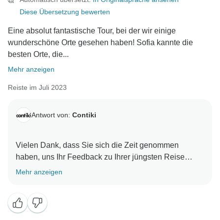
Diese Übersetzung bewerten
Eine absolut fantastische Tour, bei der wir einige
wunderschöne Orte gesehen haben! Sofia kannte die
besten Orte, die...
Mehr anzeigen
Reiste im Juli 2023
Antwort von:
Contiki
Vielen Dank, dass Sie sich die Zeit genommen
haben, uns Ihr Feedback zu Ihrer jüngsten Reise
mitzuteilen. Wir freuen uns sehr, dass unser Trip
Mehr anzeigen
Manager Ihre geführte Reise zu einem
unvergesslichen Erlebnis gemacht hat. Wir bei Contiki
sind bestrebt, unseren Reisenden das bestmögliche
Reiseerlebnis zu bieten und sie mit einer neu