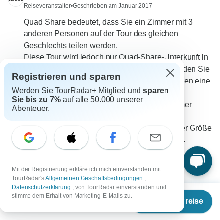
Reiseveranstalter
•
Geschrieben am Januar 2017
Quad Share bedeutet, dass Sie ein Zimmer mit 3
anderen Personen auf der Tour des gleichen
Geschlechts teilen werden.
Diese Tour wird jedoch nur Quad-Share-Unterkunft in
Banff haben. Während der restlichen Tour werden Sie
Registrieren und sparen
in einer Zweibett-Unterkunft übernachten. Gegen eine
Werden Sie TourRadar+ Mitglied und
sparen
zusätzliche Gebühr, die als Einzelzuschlag
Sie bis zu 7%
auf alle 50.000 unserer
bezeichnet wird, können Sie Ihr eigenes Zimmer
Abenteuer.
haben. Aber wir werden mit Contiki überprüfen
müssen, ob das möglich ist. Dies hängt von der Größe
des Chalets und den verfügbaren Zimmern ab.
0
Mit der Registrierung erkläre ich mich einverstanden mit
TourRadar's
Allgemeinen Geschäftsbedingungen
,
Datenschutzerklärung
, von TourRadar einverstanden und
Ab
€2.425
stimme dem Erhalt von Marketing-E-Mails zu.
Termine & Preise
€
2.183
per person
Emma
E
Gefragt am 1. September 2016