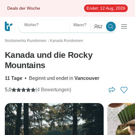
Deals der Woche
Endet:
12 Aug, 2026
Wohin?
Wann?
2
Nordamerika Rundreisen
Kanada Rundreisen
〉
Kanada und die Rocky
Mountains
11 Tage
•
Beginnt und endet in
Vancouver
5,0
(4 Bewertungen)