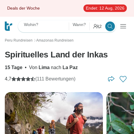
Deals der Woche
Endet:
12 Aug, 2026
Wohin?
Wann?
2
Peru Rundreisen
Amazonas Rundreisen
〉
Spirituelles Land der Inkas
15 Tage
•
Von
Lima
nach
La Paz
4,7
(111 Bewertungen)