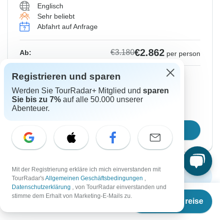
Englisch
Sehr beliebt
Abfahrt auf Anfrage
€2.862
€3.180
Ab:
per person
Registrieren und sparen
Registrieren
to unlock savings
Werden Sie TourRadar+ Mitglied und
sparen
Preis basierend auf gemeinsam genutztem
Sie bis zu 7%
auf alle 50.000 unserer
Zimmer
Abenteuer.
Reisetermin wählen
Mit der Registrierung erkläre ich mich einverstanden mit
Weitere Termine anzeigen
TourRadar's
Allgemeinen Geschäftsbedingungen
,
Datenschutzerklärung
, von TourRadar einverstanden und
Ab
€3.060
stimme dem Erhalt von Marketing-E-Mails zu.
Termine & Preise
€
2.295
per person
Lieber später in Ruhe lesen?