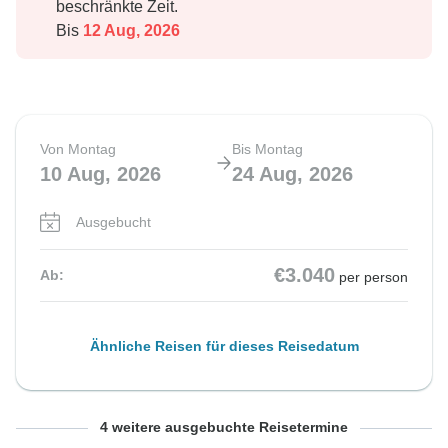
beschränkte Zeit.
Bis
12 Aug, 2026
Von Montag
Bis Montag
10 Aug, 2026
24 Aug, 2026
Ausgebucht
€3.040
Ab:
per person
Ähnliche Reisen für dieses Reisedatum
Von Donnerstag
Von Montag
Von Donnerstag
Von Montag
Bis Donnerstag
Bis Montag
Bis Donnerstag
Bis Montag
4 weitere ausgebuchte Reisetermine