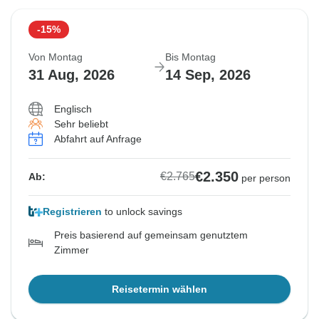
13 Aug, 2026
17 Aug, 2026
20 Aug, 2026
24 Aug, 2026
27 Aug, 2026
31 Aug, 2026
3 Sep, 2026
7 Sep, 2026
-15%
Ausgebucht
Ausgebucht
Ausgebucht
Abfahrt auf Anfrage
Von Montag
Bis Montag
€2.765
€2.765
€3.195
€3.315
31 Aug, 2026
14 Sep, 2026
Ab:
Ab:
Ab:
Ab:
per person
per person
per person
per person
Englisch
Sehr beliebt
Ähnliche Reisen für dieses Reisedatum
Ähnliche Reisen für dieses Reisedatum
Ähnliche Reisen für dieses Reisedatum
Ähnliche Reisen für dieses Reisedatum
Abfahrt auf Anfrage
€2.350
€2.765
Ab:
per person
Registrieren
to unlock savings
Preis basierend auf gemeinsam genutztem
Zimmer
Reisetermin wählen