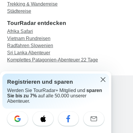
Trekking & Wanderreise
Städtereise
TourRadar entdecken
Afrika Safari
Vietnam Rundreisen
Radfahren Slowenien
Sri Lanka Abenteuer
Komplettes Patagonien-Abenteuer 22 Tage
Registrieren und sparen
Werden Sie TourRadar+ Mitglied und
sparen
Support
Sie bis zu 7%
auf alle 50.000 unserer
Kontakt
Abenteuer.
Deutschland +49 157 3599 5047
Österreich +43 720 116651
Schweiz +41 225 183 195
E-Mail: support@tourradar.com
Sprache auswählen