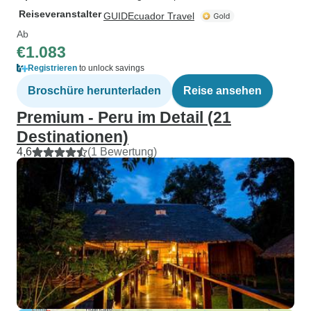
Reiseveranstalter
GUIDEcuador Travel
Ab
€1.083
Registrieren
to unlock savings
Broschüre herunterladen
Reise ansehen
Premium - Peru im Detail (21
Destinationen)
4,6
(1 Bewertung)