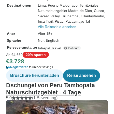
Destinationen
Lima
, Puerto Maldonado
, Territoriales
Naturschutzgebiet Madre de Dios
, Cusco
,
Sacred Valley
, Urubamba
, Ollantaytambo
,
Inca Trail
, Pisac
, Pacaymayo Tal
Alle Reiseziele ansehen
Alter
Alter 15+
Sprache
Nur: Englisch
Reiseveranstalter
Intrepid Travel
Ab
€4.660
20% sparen
€3.728
Registrieren
to unlock savings
Broschüre herunterladen
Reise ansehen
Dschungel von Peru Tambopata
Naturschutzgebiet - 4 Tage
5,0
(1 Bewertung)