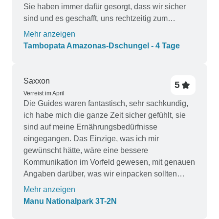
Sie haben immer dafür gesorgt, dass wir sicher
sind und es geschafft, uns rechtzeitig zum
Flughafen zu bringen.
Mehr anzeigen
Tambopata Amazonas-Dschungel - 4 Tage
Saxxon
5
Verreist im April
Die Guides waren fantastisch, sehr sachkundig,
ich habe mich die ganze Zeit sicher gefühlt, sie
sind auf meine Ernährungsbedürfnisse
eingegangen. Das Einzige, was ich mir
gewünscht hätte, wäre eine bessere
Kommunikation im Vorfeld gewesen, mit genauen
Angaben darüber, was wir einpacken sollten
(Baumwollkleidung, keine Schuhe in den Lodges,
Mehr anzeigen
ein längerer Regenmantel - alles notwendig, aber
Manu Nationalpark 3T-2N
nicht wirklich im Vorfeld erwähnt, so dass wir am