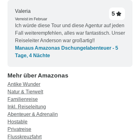
Ende in Cusco einkaufen mussten, was schwierig
war), ansonsten würde ich dieselbe Tour noch
Valeria
5
einmal mit denselben Führern machen und immer
Verreist im Februar
noch eine tolle Zeit haben.
Ich würde diese Tour und diese Agentur auf jeden
Fall weiterempfehlen, alles war fantastisch. Unser
Reiseleiter Anderson war großartig!!
Manaus Amazonas Dschungelabenteuer - 5
Tage, 4 Nächte
Mehr über Amazonas
Antike Wunder
Natur & Tierwelt
Familienreise
Inkl. Reiseleitung
Abenteuer & Adrenalin
Hostable
Privatreise
Flusskreuzfahrt