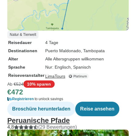
Natur & Tierwelt
Reisedauer
4 Tage
Destinationen
Puerto Maldonado
, Tambopata
Alter
Alle Altersgruppen willkommen
Sprache
Nur: Englisch, Spanisch
Reiseveranstalter
LimaTours
Ab
€524
10% sparen
€472
Registrieren
to unlock savings
Broschüre herunterladen
Reise ansehen
Peruanische Pfade
4,8
(29 Bewertungen)