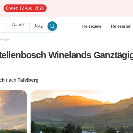
Endet:
12 Aug, 2026
Wann?
2
Reiseziele
Reisearten
reisen
Stellenbosch Winelands Ganztägi
ch
nach
Tafelberg