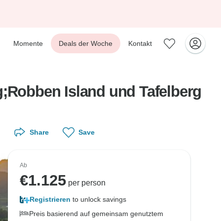
Momente
Deals der Woche
Kontakt
g;Robben Island und Tafelberg
Share
Save
Ab
€
1.125
per person
Registrieren
to unlock savings
Preis basierend auf gemeinsam genutztem