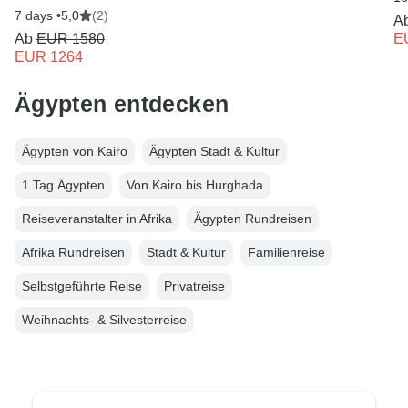
7 days •
5,0
(2)
A
Ab
EUR 1580
E
EUR 1264
Ägypten entdecken
Ägypten von Kairo
Ägypten Stadt & Kultur
1 Tag Ägypten
Von Kairo bis Hurghada
Reiseveranstalter in Afrika
Ägypten Rundreisen
Afrika Rundreisen
Stadt & Kultur
Familienreise
Selbstgeführte Reise
Privatreise
Weihnachts- & Silvesterreise