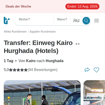
Deals der Woche
Endet:
12 Aug, 2026
Wohin?
Wann?
2
Afrika Rundreisen
Ägypten Rundreisen
〉
Transfer: Einweg Kairo ↔
Hurghada (Hotels)
1 Tag
•
Von
Kairo
nach
Hurghada
5,0
(94 Bewertungen)