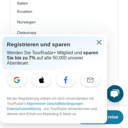
Italien
Kroatien
Norwegen
Osteuropa
Portugal
Registrieren und sparen
Werden Sie TourRadar+ Mitglied und
sparen
Schottland
Sie bis zu 7%
auf alle 50.000 unserer
Abenteuer.
Schweden
Skandinavien
Spanien
Türkei
Mit der Registrierung erkläre ich mich einverstanden mit
TourRadar's
Allgemeinen Geschäftsbedingungen
,
Costa Rica
Datenschutzerklärung
, von TourRadar einverstanden und
Ab
€87
stimme dem Erhalt von Marketing-E-Mails zu.
Termine & Preise
Kanada
€
78
per person
USA