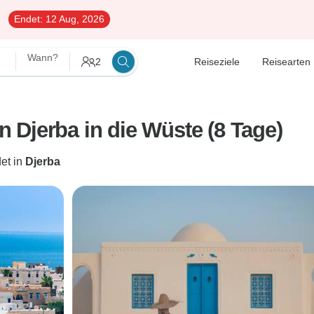
Endet:
12 Aug, 2026
Wann?
2
Reiseziele
Reisearten
 Djerba in die Wüste (8 Tage)
et in
Djerba