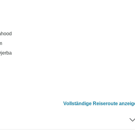
bahood
m
Djerba
Vollständige Reiseroute anzei