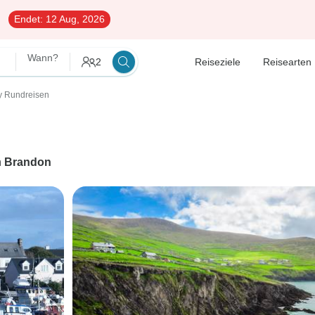
Endet:
12 Aug, 2026
Wann?
2
Reiseziele
Reisearten
ay Rundreisen
h
Brandon