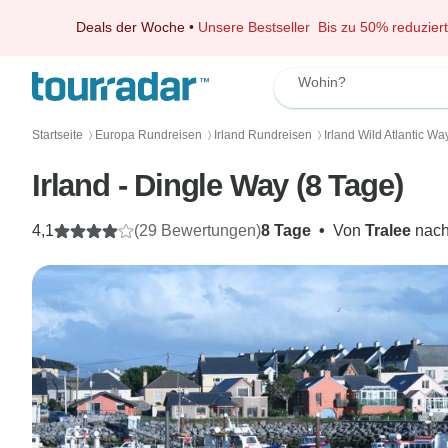
Deals der Woche
•
Unsere Bestseller
Bis zu 50% reduziert
Wohin?
Startseite
Europa Rundreisen
Irland Rundreisen
Irland Wild Atlantic W
〉
〉
〉
Irland - Dingle Way (8 Tage)
4,1
(29 Bewertungen)
8 Tage
•
Von
Tralee
nac