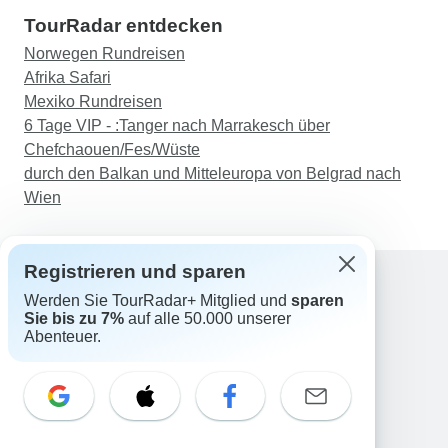
TourRadar entdecken
Norwegen Rundreisen
Afrika Safari
Mexiko Rundreisen
6 Tage VIP - :Tanger nach Marrakesch über
Chefchaouen/Fes/Wüste
durch den Balkan und Mitteleuropa von Belgrad nach
Wien
Registrieren und sparen
Werden Sie TourRadar+ Mitglied und
sparen
Support
Sie bis zu 7%
auf alle 50.000 unserer
Kontakt
Abenteuer.
Deutschland +49 157 3599 5047
Österreich +43 720 116651
Schweiz +41 225 183 195
E-Mail: support@tourradar.com
Sprache auswählen