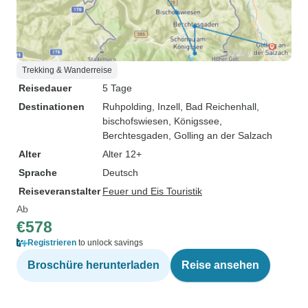
Trekking & Wanderreise
Reisedauer
5 Tage
Destinationen
Ruhpolding
, Inzell
, Bad Reichenhall
,
bischofswiesen
, Königssee
,
Berchtesgaden
, Golling an der Salzach
Alter
Alter 12+
Sprache
Deutsch
Reiseveranstalter
Feuer und Eis Touristik
Ab
€578
Registrieren
to unlock savings
Broschüre herunterladen
Reise ansehen