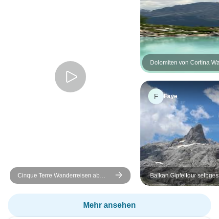
Dolomiten von Cortina W
(selbst geführt)
F
Faye
Cinque Terre Wanderreisen ab
Balkan Gipfeltour selbges
Sestri Levante (selbst geführt) - 7
Wanderreise - 7 Tage
Tage
Mehr ansehen