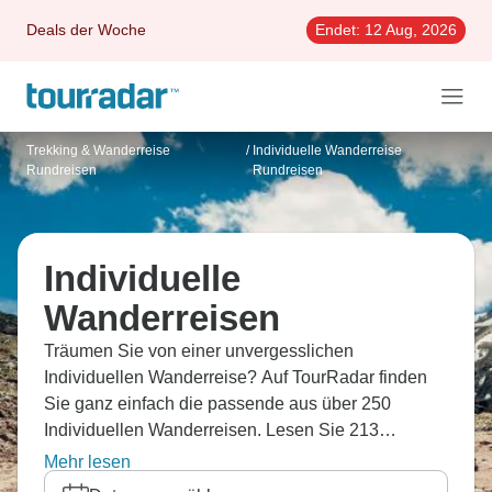
Deals der Woche
Endet:
12 Aug, 2026
Trekking & Wanderreise
/
Individuelle Wanderreise
Rundreisen
Rundreisen
Individuelle
Wanderreisen
Träumen Sie von einer unvergesslichen
Individuellen Wanderreise? Auf TourRadar finden
Sie ganz einfach die passende aus über 250
Individuellen Wanderreisen. Lesen Sie 213
Erfahrungsberichte zu Reiserouten, Guides und
Mehr lesen
Unterkünften. Ganz einfach online und jetzt auch