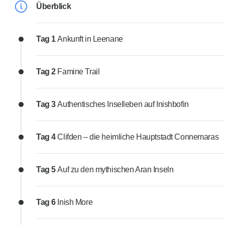
Überblick
Tag 1
Ankunft in Leenane
Tag 2
Famine Trail
Tag 3
Authentisches Inselleben auf Inishbofin
Tag 4
Clifden – die heimliche Hauptstadt Connemaras
Tag 5
Auf zu den mythischen Aran Inseln
Tag 6
Inish More