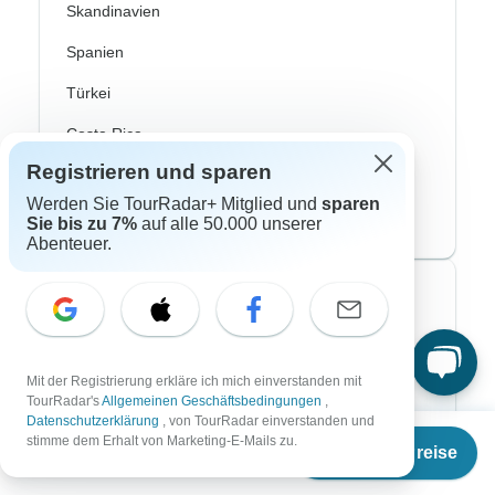
Skandinavien
Spanien
Türkei
Costa Rica
Registrieren und sparen
Kanada
Werden Sie TourRadar+ Mitglied und
sparen
USA
Sie bis zu 7%
auf alle 50.000 unserer
Abenteuer.
Top Reiseveranstalter
ASI Reisen
Mit der Registrierung erkläre ich mich einverstanden mit
Bavaria Fernreisen
TourRadar's
Allgemeinen Geschäftsbedingungen
,
Datenschutzerklärung
, von TourRadar einverstanden und
Chamäleon
Ab
stimme dem Erhalt von Marketing-E-Mails zu.
Termine & Preise
€
915
per person
DERTour