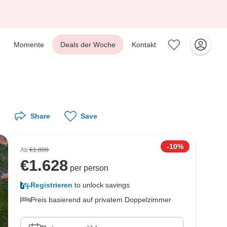
Momente
Deals der Woche
Kontakt
Share
Save
-10%
Ab
€1.808
€
1.628
per person
Registrieren
to unlock savings
Preis basierend auf privatem Doppelzimmer