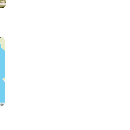
Uxmal
Merida