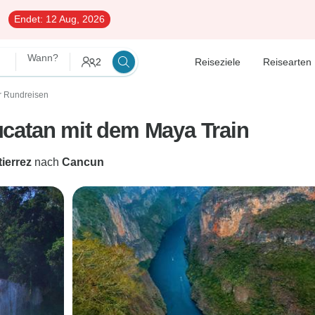
Endet:
12 Aug, 2026
Wann?
2
Reiseziele
Reisearten
r Rundreisen
catan mit dem Maya Train
tierrez
nach
Cancun